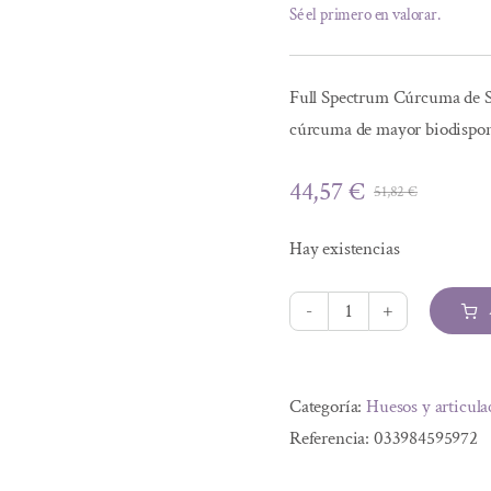
Sé el primero en valorar.
Full Spectrum Cúrcuma de So
cúrcuma de mayor biodisponi
44,57
€
51,82
€
El
El
precio
precio
Hay existencias
origina
actual
era:
es:
51,82 €
44,57 €
FULL
SPECTRUM™
Alternative:
CURCUMINA
Categoría:
Huesos y articula
185x.
Referencia:
033984595972
30
Cápsulas