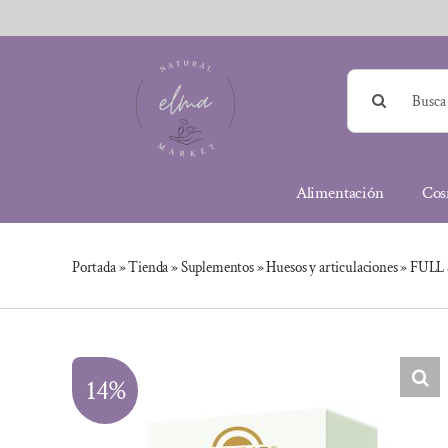
Saltar
al
contenido
Buscar:
Alimentación
Cos
Portada
»
Tienda
»
Suplementos
»
Huesos y articulaciones
»
FULL 
14%