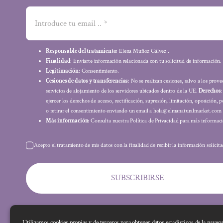
Responsable del tratamiento
: Elena Muñoz Gálvez .
Finalidad
: Enviarte información relacionada con tu solicitud de información.
Legitimación
: Consentimiento.
Cesiones de datos y transferencias
: No se realizan cesiones, salvo a los prov
servicios de alojamiento de los servidores ubicados dentro de la UE.
Derechos
ejercer los derechos de acceso, rectificación, supresión, limitación, oposición, p
o retirar el consentimiento enviando un email a hola@elmanaturalmarket.com
Más información:
Consulta nuestra Política de Privacidad para más informaci
Acepto el tratamiento de mis datos con la finalidad de recibir la información solicit
SUBSCRIBIRSE
Utilizamos cookies propias y de terceros para obtener datos estadísticos de la naveg