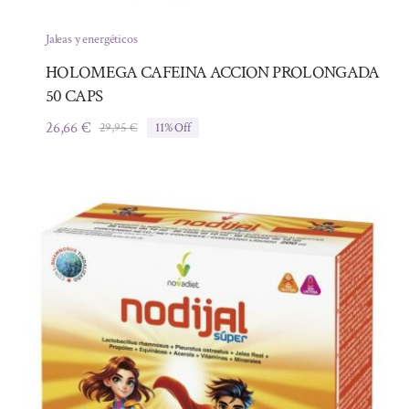
Jaleas y energéticos
HOLOMEGA CAFEINA ACCION PROLONGADA
50 CAPS
26,66
€
29,95
€
11% Off
El
El
precio
precio
original
actual
era:
es:
29,95 €.
26,66 €.