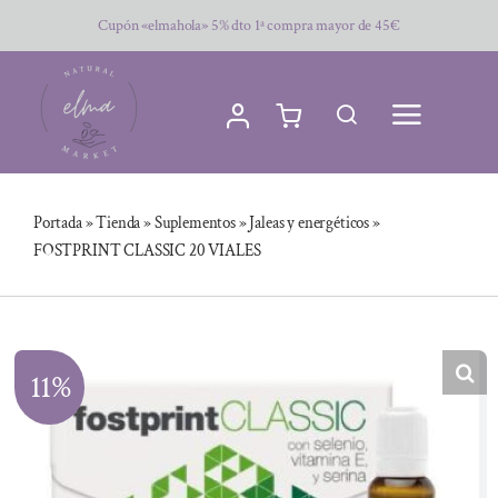
Saltar
Cupón «elmahola» 5% dto 1ª compra mayor de 45€
al
contenido
Portada
»
Tienda
»
Suplementos
»
Jaleas y energéticos
»
FOSTPRINT CLASSIC 20 VIALES
11%