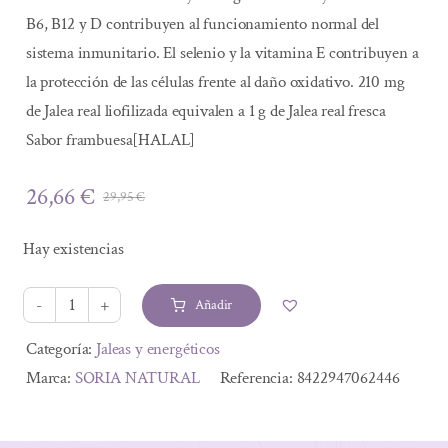
B6, B12 y D contribuyen al funcionamiento normal del
sistema inmunitario. El selenio y la vitamina E contribuyen a
la protección de las células frente al daño oxidativo. 210 mg
de Jalea real liofilizada equivalen a 1 g de Jalea real fresca
Sabor frambuesa[HALAL]
26,66
€
29,95
€
El
El
precio
precio
Hay existencias
original
actual
era:
es:
Añadir
29,95 €.
26,66 €.
FOSTPRINT
CLASSIC
Alternative:
Categoría:
Jaleas y energéticos
20
Marca:
SORIA NATURAL
Referencia:
8422947062446
VIALES
cantidad