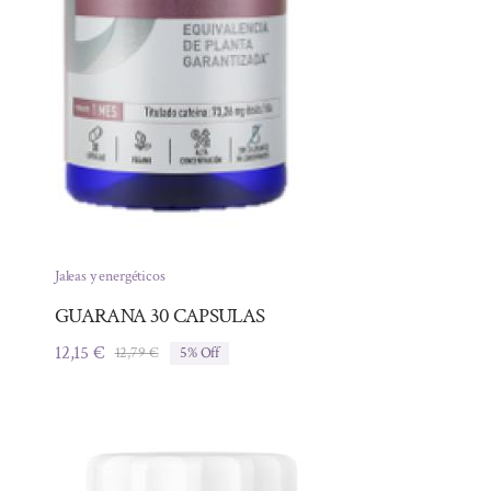
Jaleas y energéticos
GUARANA 30 CAPSULAS
12,15
€
12,79
€
5% Off
El
El
precio
precio
original
actual
era:
es:
12,79 €.
12,15 €.