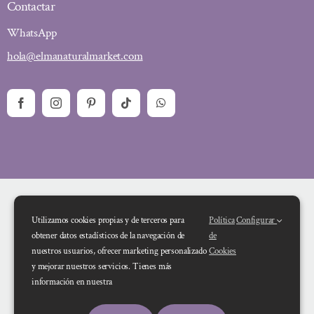
Contactar
WhatsApp
hola@elmanaturalmarket.com
Utilizamos cookies propias y de terceros para
Política
Configurar
obtener datos estadísticos de la navegación de
de
nuestros usuarios, ofrecer marketing personalizado
Cookies
y mejorar nuestros servicios. Tienes más
Financiado por la Unión Europea – NextGenerationEU. Sin embargo, los
información en nuestra
puntos de vista y las opiniones expresadas son únicamente los del autor o
autores y no reflejan necesariamente los de la Unión Europea o la Comisión