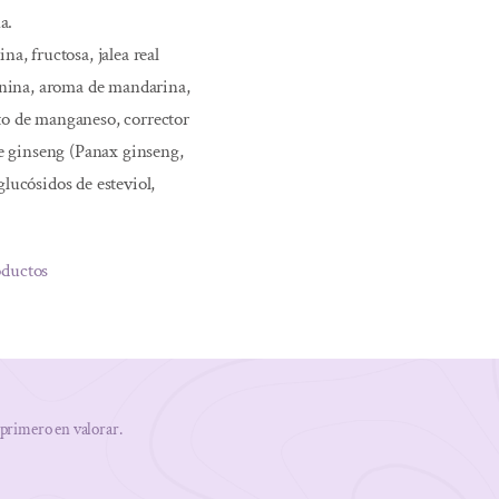
a.
na, fructosa, jalea real
eanina, aroma de mandarina,
to de manganeso, corrector
 de ginseng (Panax ginseng,
glucósidos de esteviol,
oductos
 primero en valorar.