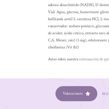
adenin dinucleótido (NADH), D-biotin
Vial: Agua, glucosa, humectante: gliceri
liofilizada acetil L-carnitina HCl, L-t
conservador: sorbato potásico, glucona
de acidez: ácido cítrico, extracto seco
C.A. Meyer, raíz) (5 mg), edulcorante: 
riboflavina (Vit B2)
Aviso sobre nuestra
información de pr
Valoraciones
Sé el