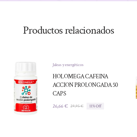
Productos relacionados
Jaleas y energéticos
HOLOMEGA CAFEINA
ACCION PROLONGADA 50
CAPS
26,66
€
29,95
€
11% Off
El
El
precio
precio
original
actual
era:
es:
29,95 €.
26,66 €.