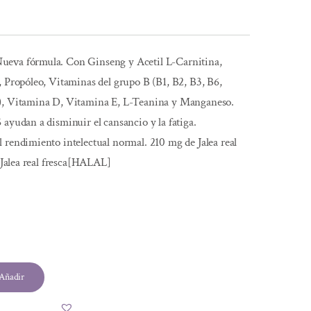
ueva fórmula. Con Ginseng y Acetil L-Carnitina,
, Propóleo, Vitaminas del grupo B (B1, B2, B3, B6,
a), Vitamina D, Vitamina E, L-Teanina y Manganeso.
 ayudan a disminuir el cansancio y la fatiga.
 rendimiento intelectual normal. 210 mg de Jalea real
e Jalea real fresca[HALAL]
l
Añadir
.
.