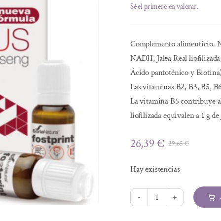
Sé el primero en valorar.
Complemento alimenticio. N
NADH, Jalea Real liofilizada
Ácido pantoténico y Biotin
Las vitaminas B2, B3, B5, B6
La vitamina B5 contribuye al
liofilizada equivalen a 1 g d
26,39
€
29,65
€
El
El
precio
precio
Hay existencias
origina
actual
era:
es:
29,65 €
26,39 €
FOST
PRINT
Alternative: