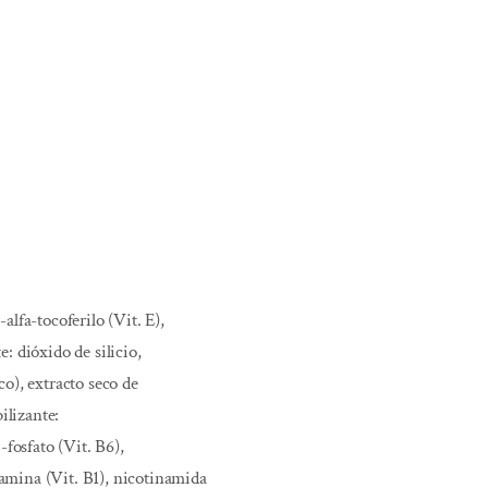
alfa-tocoferilo (Vit. E),
: dióxido de silicio,
o), extracto seco de
ilizante:
-fosfato (Vit. B6),
tiamina (Vit. B1), nicotinamida