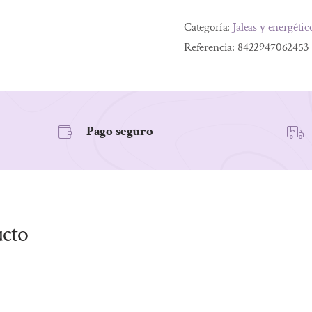
PLUS
Categoría:
Jaleas y energétic
CON
Referencia:
8422947062453
GINSENG
20
VIALES
cantidad
Pago seguro
ucto