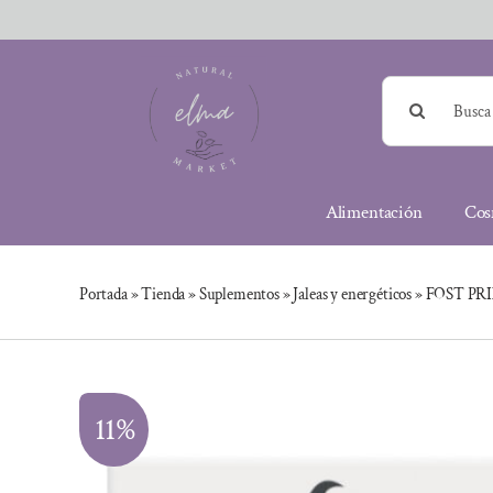
Saltar
al
contenido
Buscar:
Alimentación
Cos
Portada
»
Tienda
»
Suplementos
»
Jaleas y energéticos
»
FOST PRI
11%