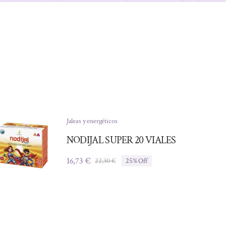
Jaleas y energéticos
NODIJAL SUPER 20 VIALES
16,73
€
22,30
€
25% Off
El
El
precio
precio
original
actual
era:
es:
22,30 €.
16,73 €.