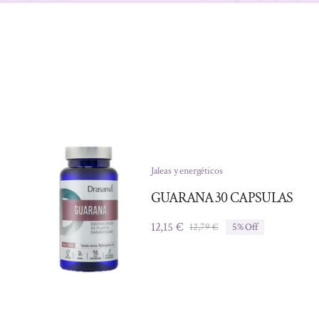
Jaleas y energéticos
GUARANA 30 CAPSULAS
12,15
€
12,79
€
5% Off
El
El
precio
precio
original
actual
era:
es:
12,79 €.
12,15 €.