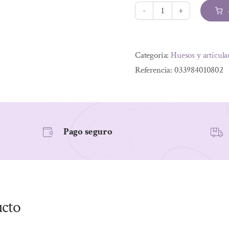
era:
es:
10,39 €.
8,94 €.
FOLACÍN.
ÁCIDO
Alternative:
FÓLICO
Categoría:
Huesos y articula
400mcg.
Referencia:
033984010802
100
Comp
cantidad
Pago seguro
ucto