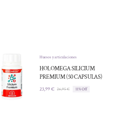
Huesos y articulaciones
HOLOMEGA SILICIUM
PREMIUM (50 CAPSULAS)
23,99
€
26,95
€
11% Off
El
El
precio
precio
original
actual
era:
es:
26,95 €.
23,99 €.