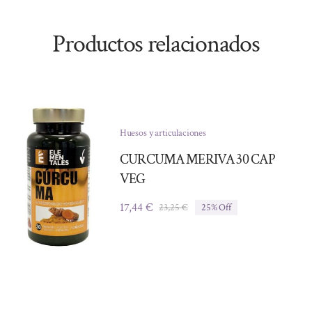
Productos relacionados
Huesos y articulaciones
CURCUMA MERIVA 30 CAP
VEG
17,44
€
23,25
€
25% Off
El
El
precio
precio
original
actual
era:
es:
23,25 €.
17,44 €.