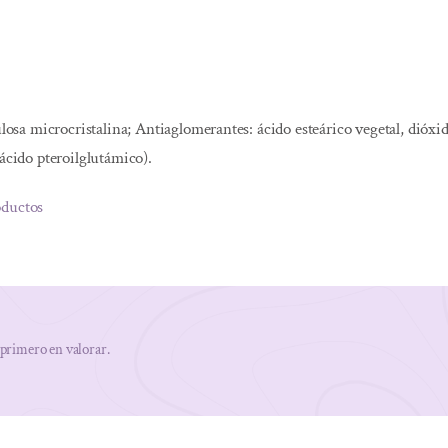
ulosa microcristalina; Antiaglomerantes: ácido esteárico vegetal, dióxi
 ácido pteroilglutámico).
oductos
 primero en valorar.