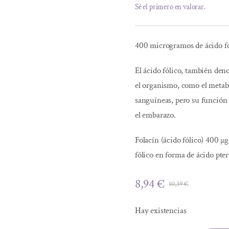
Sé el primero en valorar.
400 microgramos de ácido f
El ácido fólico, también den
el organismo, como el metabo
sanguíneas, pero su función 
el embarazo.
Folacín (ácido fólico) 400 
fólico en forma de ácido pt
8,94
€
10,39
€
El
El
precio
precio
Hay existencias
original
actual