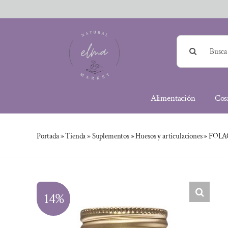
Saltar
al
contenido
Buscar:
Alimentación
Cos
Portada
»
Tienda
»
Suplementos
»
Huesos y articulaciones
»
FOLAC
14%