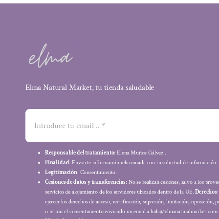
Elma Natural Market, tu tienda saludable
Responsable del tratamiento
: Elena Muñoz Gálvez .
Finalidad
: Enviarte información relacionada con tu solicitud de información.
Legitimación
: Consentimiento.
Cesiones de datos y transferencias
: No se realizan cesiones, salvo a los prov
servicios de alojamiento de los servidores ubicados dentro de la UE.
Derechos
ejercer los derechos de acceso, rectificación, supresión, limitación, oposición, p
o retirar el consentimiento enviando un email a hola@elmanaturalmarket.com