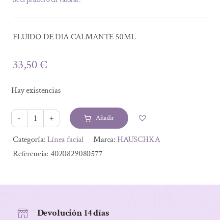
FLUIDO DE DIA CALMANTE 50ML
33,50
€
Hay existencias
Añadir
FLUIDO
DE
Alternative:
Categoría:
Línea facial
Marca:
HAUSCHKA
DIA
Referencia:
4020829080577
CALMANTE
50ML
cantidad
Devolución 14 días