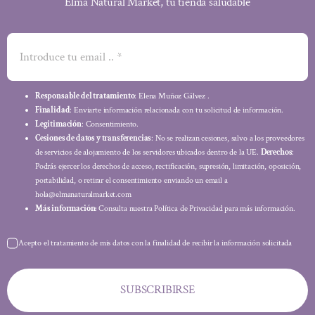
Elma Natural Market, tu tienda saludable
Responsable del tratamiento
: Elena Muñoz Gálvez .
Finalidad
: Enviarte información relacionada con tu solicitud de información.
Legitimación
: Consentimiento.
Cesiones de datos y transferencias
: No se realizan cesiones, salvo a los proveedores
de servicios de alojamiento de los servidores ubicados dentro de la UE.
Derechos
:
Podrás ejercer los derechos de acceso, rectificación, supresión, limitación, oposición,
portabilidad, o retirar el consentimiento enviando un email a
hola@elmanaturalmarket.com
Más información:
Consulta nuestra Política de Privacidad para más información.
Acepto el tratamiento de mis datos con la finalidad de recibir la información solicitada
SUBSCRIBIRSE