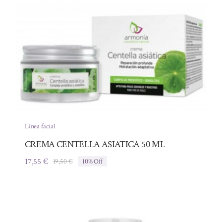
Línea facial
CREMA CENTELLA ASIATICA 50 ML
17,55
€
19,50
€
10% Off
El
El
precio
precio
original
actual
era:
es:
19,50 €.
17,55 €.