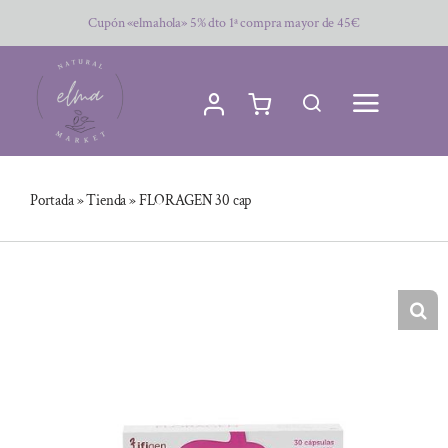
Saltar
Cupón «elmahola» 5% dto 1ª compra mayor de 45€
al
contenido
Portada
»
Tienda
»
FLORAGEN 30 cap