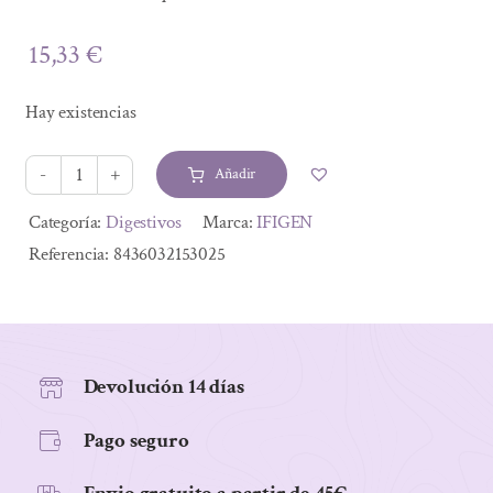
15,33
€
Hay existencias
Añadir
FLORAGEN
30
Alternative:
Categoría:
Digestivos
Marca:
IFIGEN
cap
Referencia:
8436032153025
cantidad
Devolución 14 días
Pago seguro