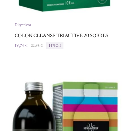
Digestivos
COLON CLEANSE TRIACTIVE 20 SOBRES
19,74
€
22,95
€
14% Off
El
El
precio
precio
original
actual
era:
es:
22,95 €.
19,74 €.