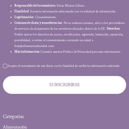
Responsable del tratamiento
: Elena Muñoz Gálvez .
Finalidad
: Enviarte información relacionada con tu solicitud de información.
Legitimación
: Consentimiento.
Cesiones de datos y transferencias
: No se realizan cesiones, salvo a los proveedores
de servicios de alojamiento de los servidores ubicados dentro de la UE.
Derechos
:
Podrás ejercer los derechos de acceso, rectificación, supresión, limitación, oposición,
portabilidad, o retirar el consentimiento enviando un email a
hola@elmanaturalmarket.com
Más información:
Consulta nuestra Política de Privacidad para más información.
Acepto el tratamiento de mis datos con la finalidad de recibir la información solicitada
SUBSCRIBIRSE
Categorías
Alimentación