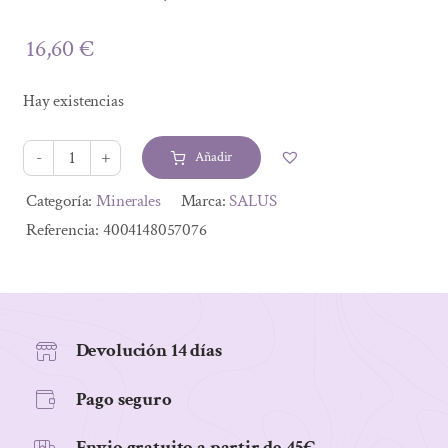
16,60
€
Hay existencias
Añadir
FLORADIX-
250ML.
Alternative:
Categoría:
Minerales
Marca:
SALUS
cantidad
Referencia:
4004148057076
Devolución 14 días
Pago seguro
Envio gratuito a partir de 45€