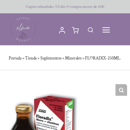
Saltar
Cupón «elmahola» 5% dto 1ª compra mayor de 45€
al
contenido
Portada
»
Tienda
»
Suplementos
»
Minerales
»
FLORADIX-250ML.