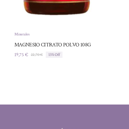
Minerales
MAGNESIO CITRATO POLVO 108G
19,75
€
22,70
€
13% Off
El
El
precio
precio
original
actual
era:
es:
22,70 €.
19,75 €.