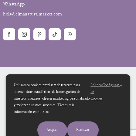
WhatsApp
hola@elmanaturalmarket.com
Utilizamos cookies propias y de terceros para
Política
Configurar
obtener datos estadísticos de la navegación de
de
nuestros usuarios, ofrecer marketing personalizado
Cookies
y mejorar nuestros servicios. Tienes más
Financiado por la Unión Europea – NextGenerationEU. Sin embargo, los
información en nuestra
puntos de vista y las opiniones expresadas son únicamente los del autor o
autores y no reflejan necesariamente los de la Unión Europea o la Comisión
Aceptar
Rechazar
Europea. Ni la Unión Europea ni la Comisión Europea pueden ser consideradas