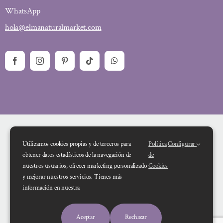
WhatsApp
hola@elmanaturalmarket.com
Utilizamos cookies propias y de terceros para
Política
Configurar
obtener datos estadísticos de la navegación de
de
nuestros usuarios, ofrecer marketing personalizado
Cookies
y mejorar nuestros servicios. Tienes más
Financiado por la Unión Europea – NextGenerationEU. Sin embargo, los
información en nuestra
puntos de vista y las opiniones expresadas son únicamente los del autor o
autores y no reflejan necesariamente los de la Unión Europea o la Comisión
Aceptar
Rechazar
Europea. Ni la Unión Europea ni la Comisión Europea pueden ser consideradas