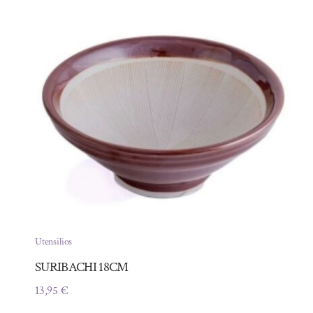
Utensilios
SURIBACHI 18CM
13,95
€