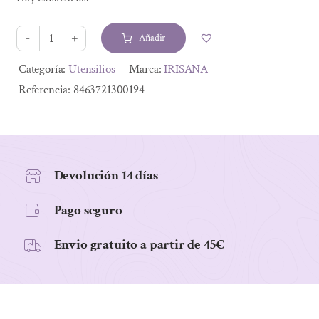
original
actual
era:
es:
Añadir
15,75 €.
14,65 €.
FILTRO
DUCHA
Alternative:
Categoría:
Utensilios
Marca:
IRISANA
COLAGENO
Referencia:
8463721300194
cantidad
Devolución 14 días
Pago seguro
Envio gratuito a partir de 45€