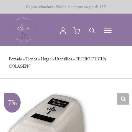
Saltar
Cupón «elmahola» 5% dto 1ª compra mayor de 45€
al
contenido
Portada
»
Tienda
»
Hogar
»
Utensilios
»
FILTRO DUCHA
COLAGENO
7%