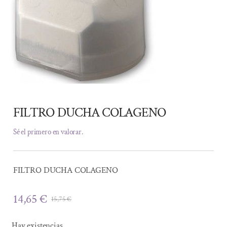
FILTRO DUCHA COLAGENO
Sé el primero en valorar.
FILTRO DUCHA COLAGENO
14,65
€
15,75
€
El
El
precio
precio
Hay existencias