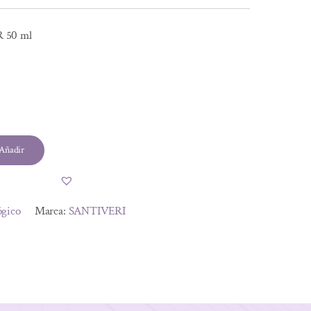
50 ml
l
Añadir
.
.
ógico
Marca:
SANTIVERI