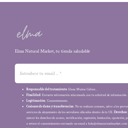
Elma Natural Market, tu tienda saludable
Responsable del tratamiento
: Elena Muñoz Gálvez .
Finalidad
: Enviarte información relacionada con tu solicitud de información.
Legitimación
: Consentimiento.
Cesiones de datos y transferencias
: No se realizan cesiones, salvo a los prov
servicios de alojamiento de los servidores ubicados dentro de la UE.
Derechos
ejercer los derechos de acceso, rectificación, supresión, limitación, oposición, p
o retirar el consentimiento enviando un email a hola@elmanaturalmarket.com