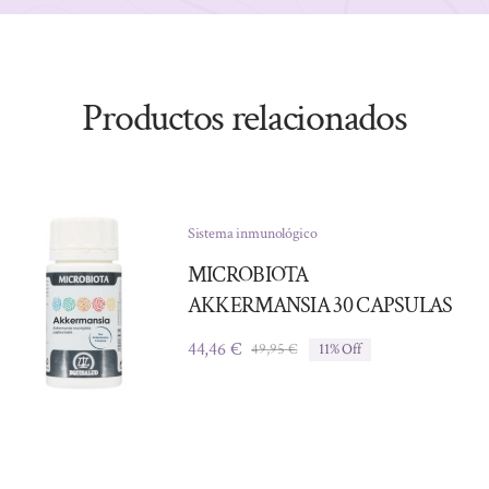
Productos relacionados
Sistema inmunológico
MICROBIOTA
AKKERMANSIA 30 CAPSULAS
44,46
€
49,95
€
11% Off
El
El
precio
precio
original
actual
era:
es:
49,95 €.
44,46 €.