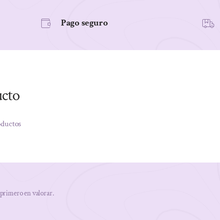
Pago seguro
ucto
oductos
 primero en valorar.