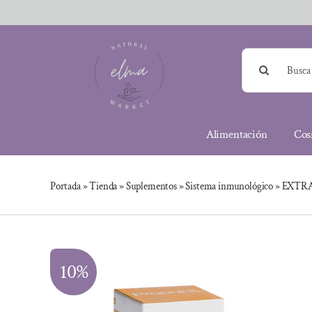
Saltar
al
contenido
Buscar:
Alimentación
Cos
Portada
»
Tienda
»
Suplementos
»
Sistema inmunológico
»
EXTRA
10%