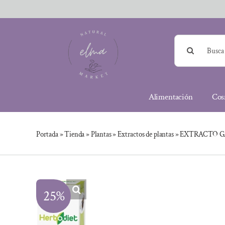
Saltar
al
contenido
Buscar:
Alimentación
Cos
Portada
»
Tienda
»
Plantas
»
Extractos de plantas
»
EXTRACTO G
25%