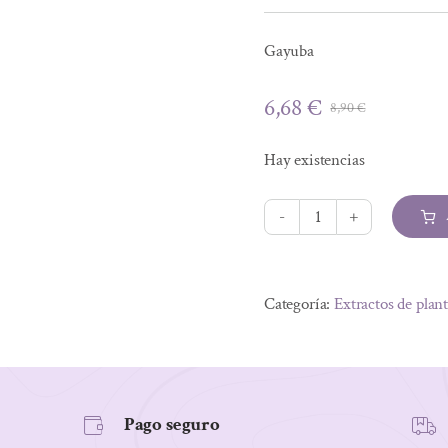
Gayuba
6,68
€
8,90
€
El
El
precio
precio
Hay existencias
original
actual
era:
es:
8,90 €.
6,68 €.
EXTRACTO
GAYUBA
Alternative:
50ML
Categoría:
Extractos de plan
cantidad
Pago seguro