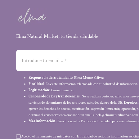
Elma Natural Market, tu tienda saludable
Responsable del tratamiento
: Elena Muñoz Gálvez .
Finalidad
: Enviarte información relacionada con tu solicitud de información.
Legitimación
: Consentimiento.
Cesiones de datos y transferencias
: No se realizan cesiones, salvo a los prov
servicios de alojamiento de los servidores ubicados dentro de la UE.
Derechos
ejercer los derechos de acceso, rectificación, supresión, limitación, oposición, p
o retirar el consentimiento enviando un email a hola@elmanaturalmarket.com
Más información:
Consulta nuestra Política de Privacidad para más informaci
Acepto el tratamiento de mis datos con la finalidad de recibir la información solicit