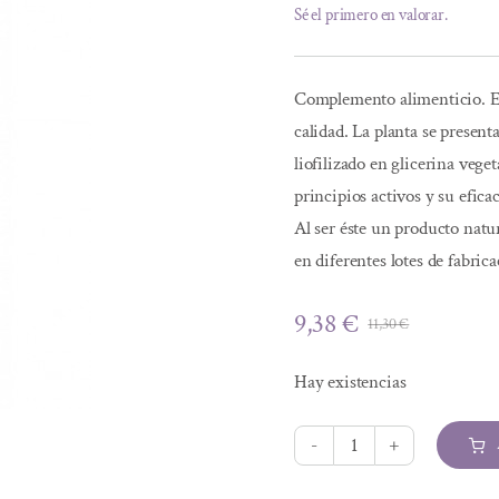
Sé el primero en valorar.
Complemento alimenticio. Ex
calidad. La planta se present
liofilizado en glicerina veg
principios activos y su efica
Al ser éste un producto natur
en diferentes lotes de fabr
9,38
€
11,30
€
El
El
precio
precio
Hay existencias
original
actual
era:
es:
11,30 €.
9,38 €.
EXTRACTO
DE
Alternative: