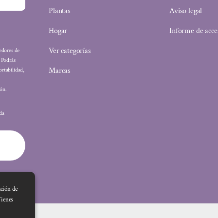
Plantas
Aviso legal
Hogar
Informe de acce
Ver categorías
eedores de
: Podrás
Marcas
ortabilidad,
ón.
ada
ación de
Tienes