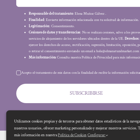
Responsable del tratamiento
: Elena Muñoz Gálvez .
Finalidad
: Enviarte información relacionada con tu solicitud de información.
Legitimación
: Consentimiento.
Cesiones de datos y transferencias
: No se realizan cesiones, salvo a los prov
servicios de alojamiento de los servidores ubicados dentro de la UE.
Derechos
ejercer los derechos de acceso, rectificación, supresión, limitación, oposición, p
o retirar el consentimiento enviando un email a hola@elmanaturalmarket.com
Más información:
Consulta nuestra Política de Privacidad para más informaci
Acepto el tratamiento de mis datos con la finalidad de recibir la información solicit
SUBSCRIBIRSE
Utilizamos cookies propias y de terceros para obtener datos estadísticos de la naveg
nuestros usuarios, ofrecer marketing personalizado y mejorar nuestros servicios. 
más información en nuestra
Política de Cookies
Configurar