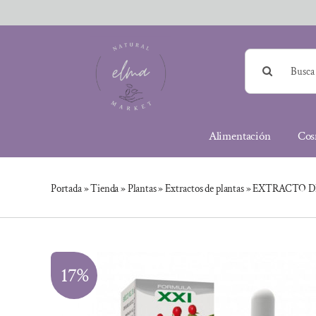
Saltar
al
contenido
Buscar:
Alimentación
Cos
Portada
»
Tienda
»
Plantas
»
Extractos de plantas
»
EXTRACTO D
17%