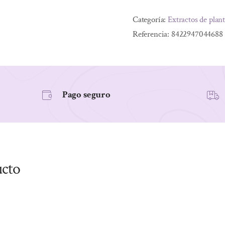
ZARZAPARRILLA
Categoría:
Extractos de plan
XXI
Referencia:
8422947044688
50ML
cantidad
Pago seguro
ucto