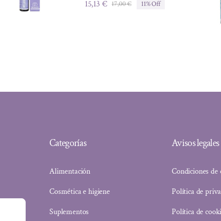
15,13
€
17,00
€
11% Off
El
El
precio
precio
original
actual
era:
es:
17,00 €.
15,13 €.
Categorías
Avisos legales
Alimentación
Condiciones de
Cosmética e higiene
Política de priv
Suplementos
Política de cook