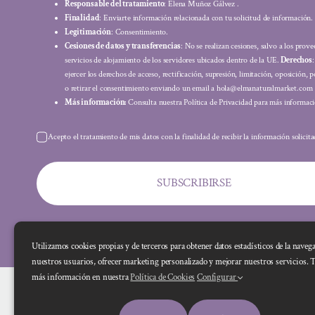
Responsable del tratamiento
: Elena Muñoz Gálvez .
Finalidad
: Enviarte información relacionada con tu solicitud de información.
Legitimación
: Consentimiento.
Cesiones de datos y transferencias
: No se realizan cesiones, salvo a los prov
servicios de alojamiento de los servidores ubicados dentro de la UE.
Derechos
ejercer los derechos de acceso, rectificación, supresión, limitación, oposición, p
o retirar el consentimiento enviando un email a hola@elmanaturalmarket.com
Más información:
Consulta nuestra Política de Privacidad para más informaci
Acepto el tratamiento de mis datos con la finalidad de recibir la información solicit
SUBSCRIBIRSE
Utilizamos cookies propias y de terceros para obtener datos estadísticos de la naveg
nuestros usuarios, ofrecer marketing personalizado y mejorar nuestros servicios. 
más información en nuestra
Política de Cookies
Configurar