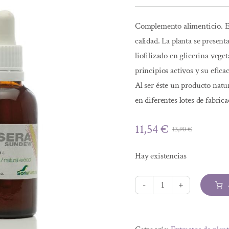
Complemento alimenticio. Ex
calidad. La planta se present
liofilizado en glicerina veg
principios activos y su efica
Al ser éste un producto natur
en diferentes lotes de fabr
11,54
€
13,90
€
El
El
precio
precio
Hay existencias
original
actual
era:
es:
13,90 €.
11,54 €.
EXTRACTO
DE
Alternative:
DROSERA