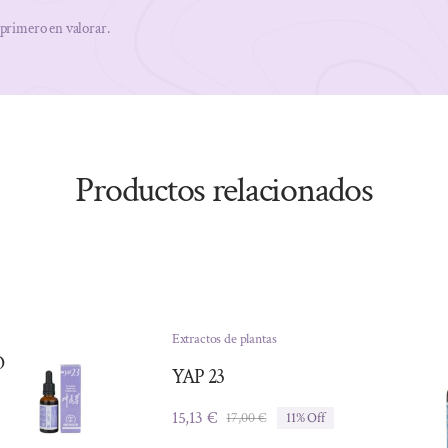
 primero en valorar.
Productos relacionados
Extractos de plantas
O
YAP 23
15,13
€
17,00
€
11% Off
El
El
precio
precio