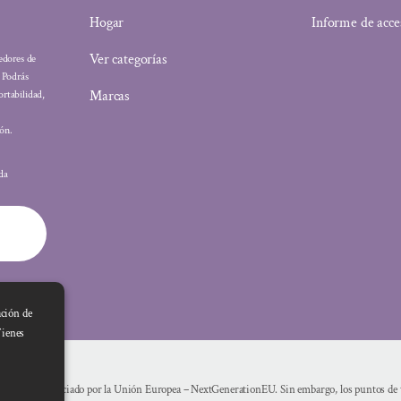
Hogar
Informe de acce
Ver categorías
eedores de
: Podrás
Marcas
ortabilidad,
ón.
ada
ación de
Tienes
Financiado por la Unión Europea – NextGenerationEU. Sin embargo, los puntos de vi