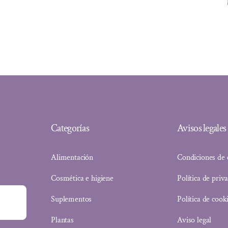
original
actual
era:
es:
17,00 €.
15,13 €.
Categorías
Avisos legales
Alimentación
Condiciones de
Cosmética e higiene
Política de priv
Suplementos
Política de cook
Plantas
Aviso legal