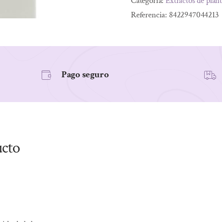
Categoría:
Extractos de plan
50ML
Referencia:
8422947044213
cantidad
Pago seguro
ucto