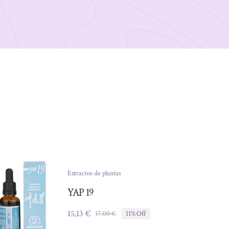
Extractos de plantas
YAP 19
15,13
€
17,00
€
11% Off
El
El
precio
precio