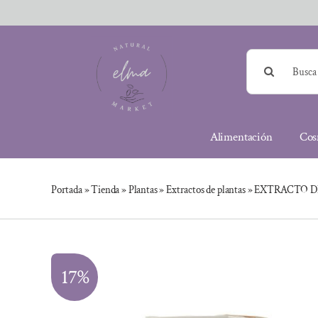
Saltar
al
contenido
Buscar:
Alimentación
Cos
Portada
»
Tienda
»
Plantas
»
Extractos de plantas
»
EXTRACTO D
17%