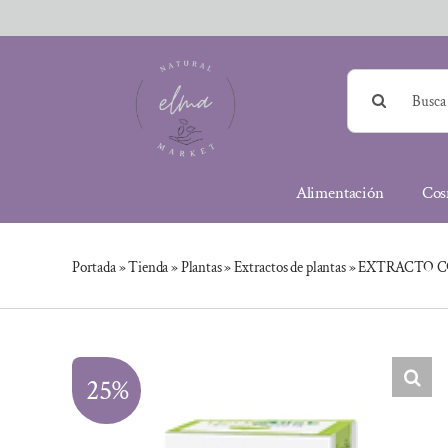
Saltar
al
contenido
Buscar:
Alimentación
Cos
Portada
»
Tienda
»
Plantas
»
Extractos de plantas
»
EXTRACTO C
25%