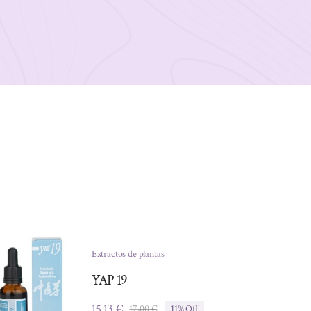
Extractos de plantas
YAP 19
15,13
€
17,00
€
11% Off