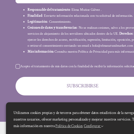
Responsable del tratamiento
: Elena Muñoz Gálvez .
Finalidad
: Enviarte información relacionada con tu solicitud de información.
Legitimación
: Consentimiento.
Cesiones de datos y transferencias
: No se realizan cesiones, salvo a los prov
servicios de alojamiento de los servidores ubicados dentro de la UE.
Derechos
ejercer los derechos de acceso, rectificación, supresión, limitación, oposición, p
o retirar el consentimiento enviando un email a hola@elmanaturalmarket.com
Más información:
Consulta nuestra Política de Privacidad para más informaci
Acepto el tratamiento de mis datos con la finalidad de recibir la información solicit
SUBSCRIBIRSE
Utilizamos cookies propias y de terceros para obtener datos estadísticos de la naveg
nuestros usuarios, ofrecer marketing personalizado y mejorar nuestros servicios. 
más información en nuestra
Política de Cookies
Configurar