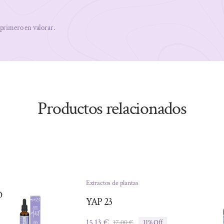
 primero en valorar.
Productos relacionados
Extractos de plantas
O
YAP 23
15,13
€
17,00
€
11% Off