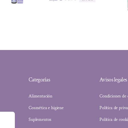
El
El
precio
precio
original
actual
era:
es:
17,00 €.
15,13 €.
Categorías
Avisos legales
Alimentación
Condiciones de
Cosmética e higiene
Política de priv
Suplementos
Política de cook