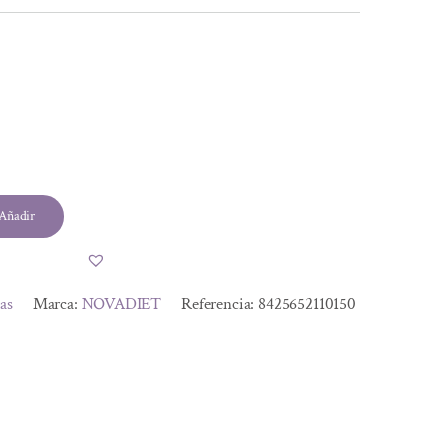
Añadir
tas
Marca:
NOVADIET
Referencia:
8425652110150