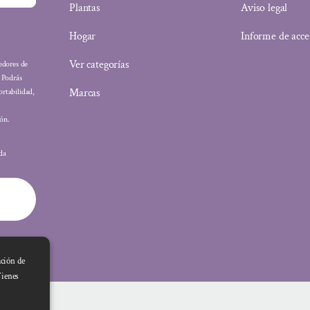
Plantas
Aviso legal
Hogar
Informe de acce
Ver categorías
eedores de
: Podrás
Marcas
ortabilidad,
ón.
ada
ación de
Tienes