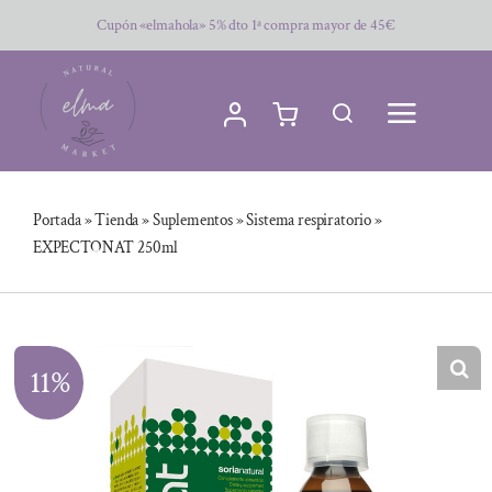
Saltar
Cupón «elmahola» 5% dto 1ª compra mayor de 45€
al
contenido
Portada
»
Tienda
»
Suplementos
»
Sistema respiratorio
»
EXPECTONAT 250ml
11%