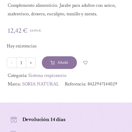
Complemento alimenticio. Jarabe para adultos con saúco,
malvavisco, drosera, eucalipto, tomillo y menta.
12,42
€
13,95
€
El
El
precio
precio
Hay existencias
original
actual
era:
es:
Añadir
13,95 €.
12,42 €.
EXPECTONAT
250ml
Alternative:
Categoría:
Sistema respiratorio
cantidad
Marca:
SORIA NATURAL
Referencia:
8422947144029
Devolución 14 días