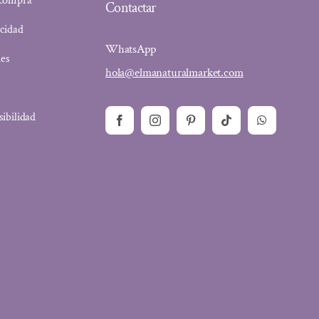
 compra
Contactar
acidad
WhatsApp
ies
hola@elmanaturalmarket.com
sibilidad