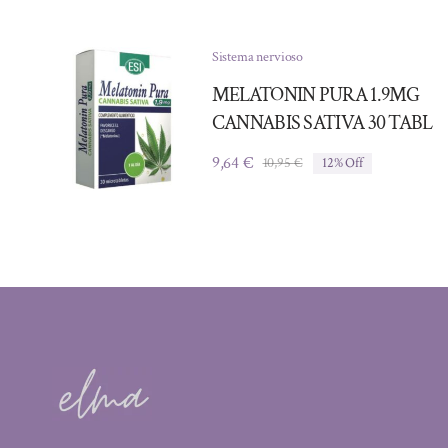
Sistema nervioso
MELATONIN PURA 1.9MG
CANNABIS SATIVA 30 TABL
9,64
€
10,95
€
12% Off
El
El
precio
precio
original
actual
era:
es:
10,95 €.
9,64 €.