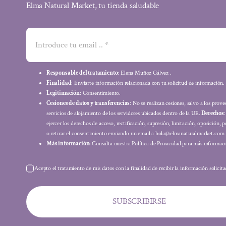
Elma Natural Market, tu tienda saludable
Responsable del tratamiento
: Elena Muñoz Gálvez .
Finalidad
: Enviarte información relacionada con tu solicitud de información.
Legitimación
: Consentimiento.
Cesiones de datos y transferencias
: No se realizan cesiones, salvo a los prov
servicios de alojamiento de los servidores ubicados dentro de la UE.
Derechos
ejercer los derechos de acceso, rectificación, supresión, limitación, oposición, p
o retirar el consentimiento enviando un email a hola@elmanaturalmarket.com
Más información:
Consulta nuestra Política de Privacidad para más informaci
Acepto el tratamiento de mis datos con la finalidad de recibir la información solicit
SUBSCRIBIRSE