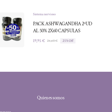
Sistema nervioso
PACK ASHWAGANDHA 2ºUD
AL 50% 2X60 CAPSULAS
19,95
€
26,60
€
25% Off
El
El
precio
precio
original
actual
era:
es:
26,60 €.
19,95 €.
Quienes somos