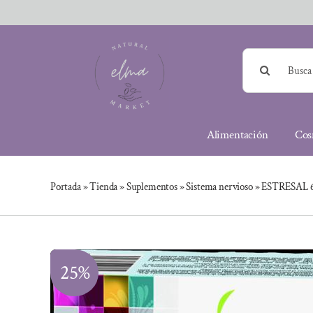
Saltar
al
contenido
Buscar:
Alimentación
Cos
Portada
»
Tienda
»
Suplementos
»
Sistema nervioso
»
ESTRESAL 6
25%