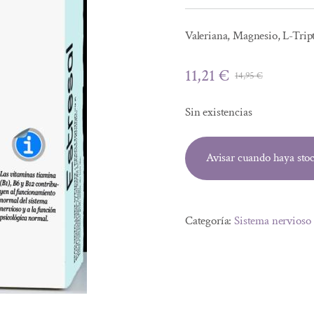
Valeriana, Magnesio, L-Tript
11,21
€
14,95
€
El
El
precio
precio
Sin existencias
original
actual
era:
es:
Avisar cuando haya sto
14,95 €.
11,21 €.
Categoría:
Sistema nervioso