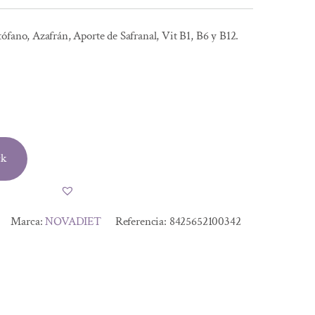
ófano, Azafrán, Aporte de Safranal, Vit B1, B6 y B12.
ck
Marca:
NOVADIET
Referencia:
8425652100342