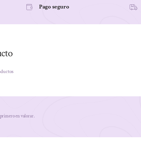
Pago seguro
ucto
oductos
 primero en valorar.