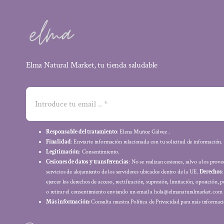
Elma Natural Market, tu tienda saludable
Responsable del tratamiento
: Elena Muñoz Gálvez .
Finalidad
: Enviarte información relacionada con tu solicitud de información.
Legitimación
: Consentimiento.
Cesiones de datos y transferencias
: No se realizan cesiones, salvo a los prov
servicios de alojamiento de los servidores ubicados dentro de la UE.
Derechos
ejercer los derechos de acceso, rectificación, supresión, limitación, oposición, p
o retirar el consentimiento enviando un email a hola@elmanaturalmarket.com
Más información:
Consulta nuestra Política de Privacidad para más informaci