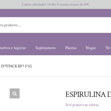
Cupón «elmahola» 5% dto 1ª compra mayor de 45€
mética e higiene
Suplementos
Plantas
Hogar
Ver
 DOYPACK BIO 175G
ESPIRULINA 
Sé el primero en valorar.