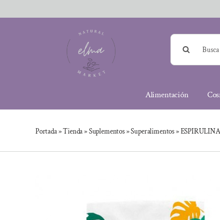
Saltar
al
contenido
Buscar:
Alimentación
Cos
Portada
»
Tienda
»
Suplementos
»
Superalimentos
»
ESPIRULINA