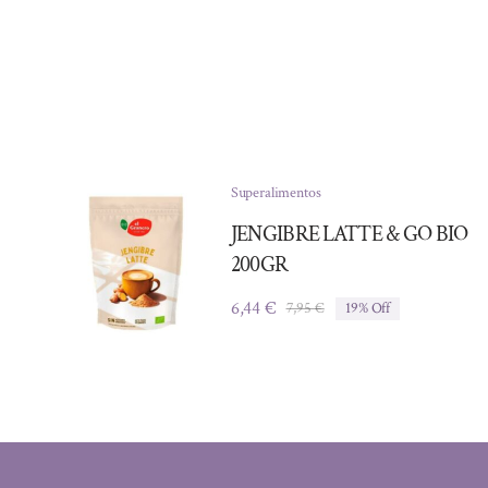
Superalimentos
JENGIBRE LATTE & GO BIO
200GR
6,44
€
7,95
€
19% Off
El
El
precio
precio
original
actual
era:
es:
7,95 €.
6,44 €.