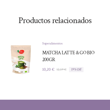
Productos relacionados
Superalimentos
MATCHA LATTE & GO BIO
200GR
10,20
€
12,59
€
19% Off
El
El
precio
precio
original
actual
era:
es:
12,59 €.
10,20 €.