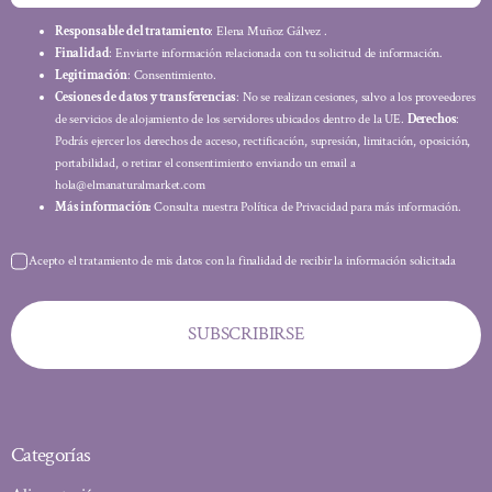
Responsable del tratamiento
: Elena Muñoz Gálvez .
Finalidad
: Enviarte información relacionada con tu solicitud de información.
Legitimación
: Consentimiento.
Cesiones de datos y transferencias
: No se realizan cesiones, salvo a los proveedores
de servicios de alojamiento de los servidores ubicados dentro de la UE.
Derechos
:
Podrás ejercer los derechos de acceso, rectificación, supresión, limitación, oposición,
portabilidad, o retirar el consentimiento enviando un email a
hola@elmanaturalmarket.com
Más información:
Consulta nuestra Política de Privacidad para más información.
Acepto el tratamiento de mis datos con la finalidad de recibir la información solicitada
SUBSCRIBIRSE
Categorías