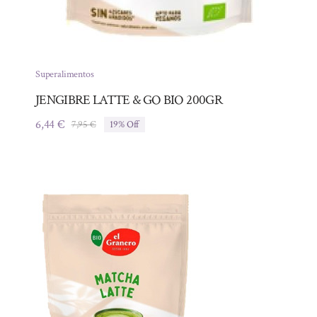
Superalimentos
JENGIBRE LATTE & GO BIO 200GR
6,44
€
7,95
€
19% Off
El
El
precio
precio
original
actual
era:
es:
7,95 €.
6,44 €.