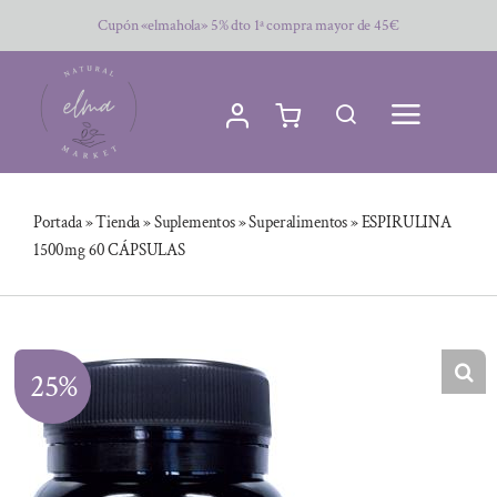
Saltar
Cupón «elmahola» 5% dto 1ª compra mayor de 45€
al
contenido
Portada
»
Tienda
»
Suplementos
»
Superalimentos
»
ESPIRULINA
1500mg 60 CÁPSULAS
25%