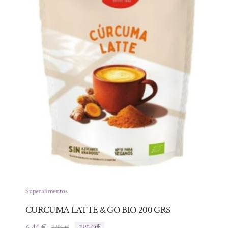
Superalimentos
CURCUMA LATTE & GO BIO 200 GRS
6,44
€
7,95
€
19% Off