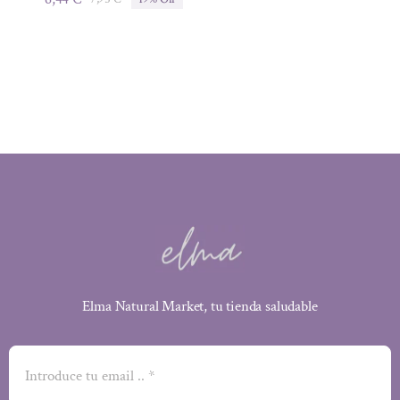
El
El
precio
precio
original
actual
era:
es:
7,95 €.
6,44 €.
Elma Natural Market, tu tienda saludable