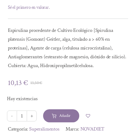
Sé el primero en valorar.
Espirulina procedente de Cultivo Ecológico [Spirulina
platensis (Gomont) Geitler, alga, titulado a > 60% en
proteínas], Agente de carga (celulosa microcristalina),
Antiaglomerantes (estearato de magnesio, dióxido de silicio).
Cubierta: Agua, Hidroxipropilmetilcelulosa.
10,13
€
13,50
€
El
El
precio
precio
Hay existencias
original
actual
era:
es:
Añadir
13,50 €.
10,13 €.
ESPIRULINA
1500mg
Alternative:
Categoría:
Superalimentos
Marca:
NOVADIET