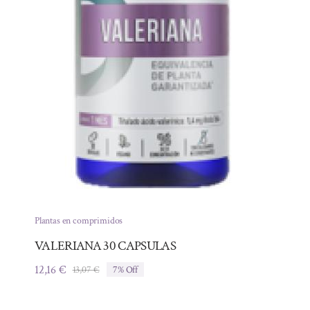
Plantas en comprimidos
VALERIANA 30 CAPSULAS
12,16
€
13,07
€
7% Off
El
El
precio
precio
original
actual