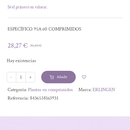
Sé el primero en valorar.
ESPECÍFICO 95A 60 COMPRIMIDOS
28,27
€
30,40
€
El
El
precio
precio
Hay existencias
original
actual
era:
es:
Añadir
30,40 €.
28,27 €.
ESPECÍFICO
95A
Alternative:
Categoría:
Plantas en comprimidos
Marca:
ERLINGEN
60
Referencia:
8436538163931
COMPRIMIDOS
cantidad