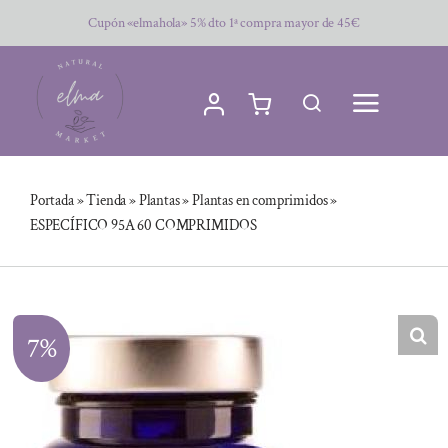
Saltar
Cupón «elmahola» 5% dto 1ª compra mayor de 45€
al
contenido
Portada
»
Tienda
»
Plantas
»
Plantas en comprimidos
»
ESPECÍFICO 95A 60 COMPRIMIDOS
7%