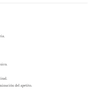
ia.
sico.
tinal.
minución del apetito.