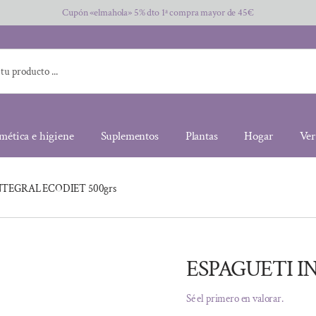
Cupón «elmahola» 5% dto 1ª compra mayor de 45€
mética e higiene
Suplementos
Plantas
Hogar
Ver
NTEGRAL ECODIET 500grs
ESPAGUETI I
Sé el primero en valorar.