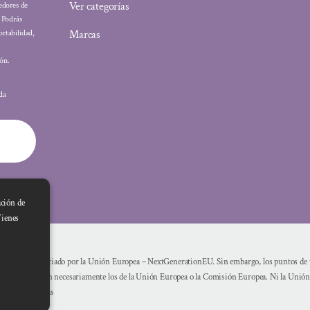
Ver categorías
eedores de
: Podrás
Marcas
ortabilidad,
ón.
ada
ación de
Tienes
Financiado por la Unión Europea – NextGenerationEU. Sin embargo, los puntos de vi
reflejan necesariamente los de la Unión Europea o la Comisión Europea. Ni la Unió
mismas