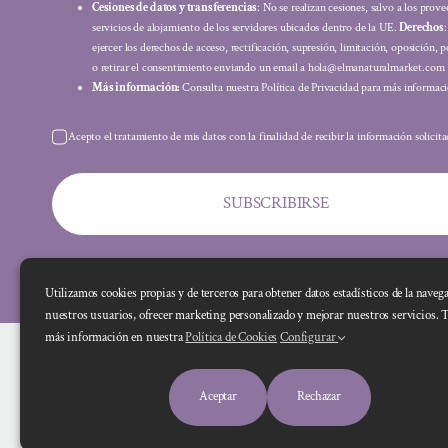
Cesiones de datos y transferencias
: No se realizan cesiones, salvo a los prov
servicios de alojamiento de los servidores ubicados dentro de la UE.
Derechos
ejercer los derechos de acceso, rectificación, supresión, limitación, oposición, p
o retirar el consentimiento enviando un email a hola@elmanaturalmarket.com
Más información:
Consulta nuestra Política de Privacidad para más informaci
Acepto el tratamiento de mis datos con la finalidad de recibir la información solicit
SUBSCRIBIRSE
Utilizamos cookies propias y de terceros para obtener datos estadísticos de la naveg
nuestros usuarios, ofrecer marketing personalizado y mejorar nuestros servicios. 
más información en nuestra
Política de Cookies
Configurar
Aceptar
Rechazar