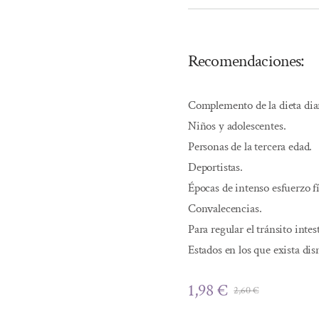
Recomendaciones:
Complemento de la dieta diar
Niños y adolescentes.
Personas de la tercera edad.
Deportistas.
Épocas de intenso esfuerzo fí
Convalecencias.
Para regular el tránsito intes
Estados en los que exista dis
1,98
€
2,60
€
El
El
precio
precio