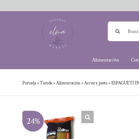
Saltar
al
contenido
Buscar:
Alimentación
Cos
Portada
»
Tienda
»
Alimentación
»
Arroz y pasta
»
ESPAGUETI I
24%