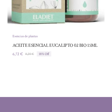
Esencias de plantas
ACEITE ESENCIAL EUCALIPTO 02 BIO 15ML
6,72
€
8,20
€
18% Off
El
El
precio
precio
original
actual
era:
es:
8,20 €.
6,72 €.