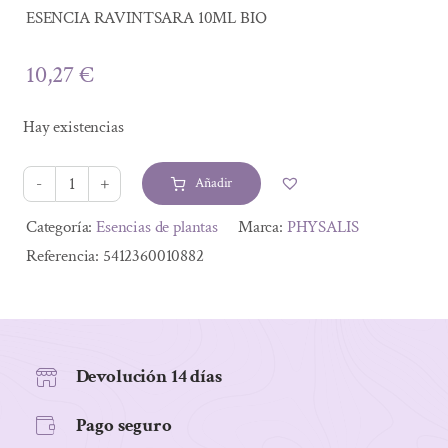
ESENCIA RAVINTSARA 10ML BIO
10,27
€
Hay existencias
Añadir
ESENCIA
RAVINTSARA
Alternative:
Categoría:
Esencias de plantas
Marca:
PHYSALIS
10ML
Referencia:
5412360010882
BIO
cantidad
Devolución 14 días
Pago seguro