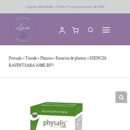
Saltar
Cupón «elmahola» 5% dto 1ª compra mayor de 45€
al
contenido
Portada
»
Tienda
»
Plantas
»
Esencias de plantas
»
ESENCIA
RAVINTSARA 10ML BIO