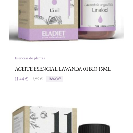
Esencias de plantas
ACEITE ESENCIAL LAVANDA 01 BIO 15ML
11,44
€
13,95
€
18% Off
El
El
precio
precio
original
actual
era:
es:
13,95 €.
11,44 €.