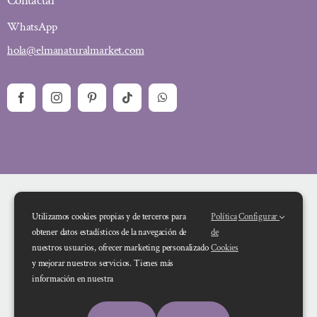
Contactar
WhatsApp
hola@elmanaturalmarket.com
Utilizamos cookies propias y de terceros para
Política
Configurar
obtener datos estadísticos de la navegación de
de
nuestros usuarios, ofrecer marketing personalizado
Cookies
y mejorar nuestros servicios. Tienes más
Financiado por la Unión Europea – NextGenerationEU. Sin embargo, los
información en nuestra
puntos de vista y las opiniones expresadas son únicamente los del autor o
autores y no reflejan necesariamente los de la Unión Europea o la Comisión