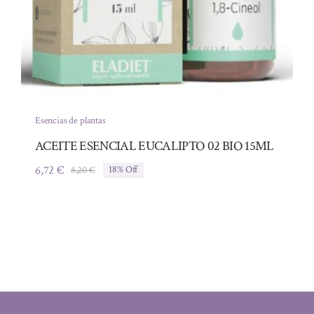
Esencias de plantas
ACEITE ESENCIAL EUCALIPTO 02 BIO 15ML
6,72
€
8,20
€
18% Off
El
El
precio
precio
original
actual
era:
es:
8,20 €.
6,72 €.