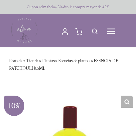
Saltar
Cupón «elmahola» 5% dto 1ª compra mayor de 45€
al
contenido
Portada
»
Tienda
»
Plantas
»
Esencias de plantas
»
ESENCIA DE
PATCHOULI 8.5ML
10%