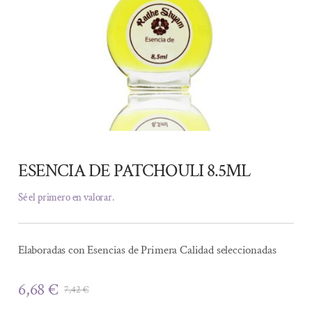
ESENCIA DE PATCHOULI 8.5ML
Sé el primero en valorar.
Elaboradas con Esencias de Primera Calidad seleccionadas
6,68
€
7,42
€
El
El