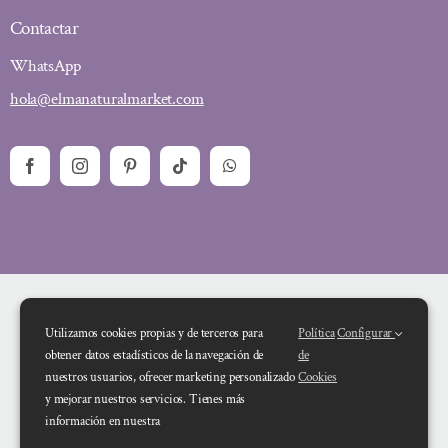
Contactar
WhatsApp
hola@elmanaturalmarket.com
Utilizamos cookies propias y de terceros para
Política
Configurar
obtener datos estadísticos de la navegación de
de
nuestros usuarios, ofrecer marketing personalizado
Cookies
y mejorar nuestros servicios. Tienes más
Financiado por la Unión Europea – NextGenerationEU. Sin embargo, los
información en nuestra
puntos de vista y las opiniones expresadas son únicamente los del autor o