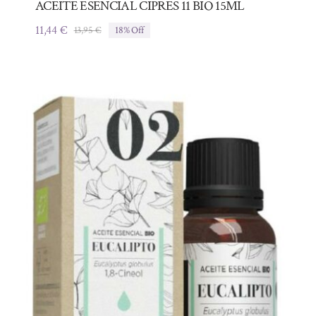
ACEITE ESENCIAL CIPRES 11 BIO 15ML
11,44
€
13,95
€
18% Off
El
El
precio
precio
original
actual
era:
es:
13,95 €.
11,44 €.