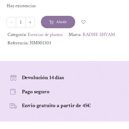
precio
precio
Hay existencias
original
actual
era:
es:
Añadir
7,42 €.
6,68 €.
ESENCIA
DE
Alternative:
Categoría:
Esencias de plantas
Marca:
RADHE SHYAM
PATCHOULI
Referencia:
NM001303
8.5ML
cantidad
Devolución 14 días
Pago seguro
Envio gratuito a partir de 45€