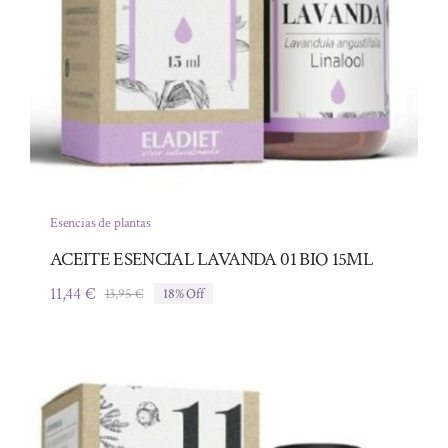
Esencias de plantas
ACEITE ESENCIAL LAVANDA 01 BIO 15ML
11,44
€
13,95
€
18% Off
El
El
precio
precio
original
actual
era:
es:
13,95 €.
11,44 €.