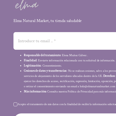
Elma Natural Market, tu tienda saludable
Responsable del tratamiento
: Elena Muñoz Gálvez .
Finalidad
: Enviarte información relacionada con tu solicitud de información.
Legitimación
: Consentimiento.
Cesiones de datos y transferencias
: No se realizan cesiones, salvo a los prov
servicios de alojamiento de los servidores ubicados dentro de la UE.
Derechos
ejercer los derechos de acceso, rectificación, supresión, limitación, oposición, p
o retirar el consentimiento enviando un email a hola@elmanaturalmarket.com
Más información:
Consulta nuestra Política de Privacidad para más informaci
Acepto el tratamiento de mis datos con la finalidad de recibir la información solicit