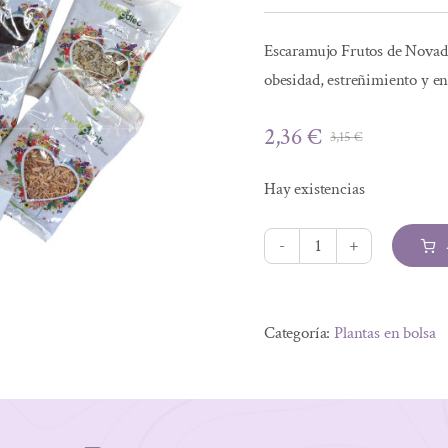
Escaramujo Frutos de Novadie
obesidad, estreñimiento y en
2,36
€
3,15
€
El
El
precio
precio
Hay existencias
original
actual
era:
es:
3,15 €.
2,36 €.
ESCARAMUJO
FRUTOS
Alternative:
70
Categoría:
Plantas en bolsa
GRS
cantidad