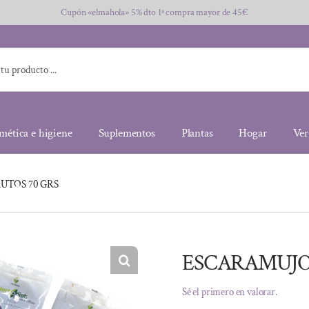
Cupón «elmahola» 5% dto 1ª compra mayor de 45€
mética e higiene
Suplementos
Plantas
Hogar
Ver
UTOS 70 GRS
ESCARAMUJO 
Sé el primero en valorar.