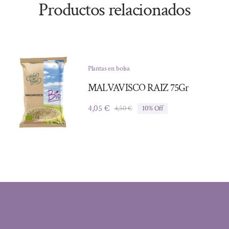
Productos relacionados
Plantas en bolsa
MALVAVISCO RAIZ 75Gr
4,05
€
4,50
€
10% Off
El
El
precio
precio
original
actual
era:
es:
4,50 €.
4,05 €.