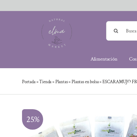
Saltar
al
contenido
Buscar:
Alimentación
Cos
Portada
»
Tienda
»
Plantas
»
Plantas en bolsa
»
ESCARAMUJO FR
25%