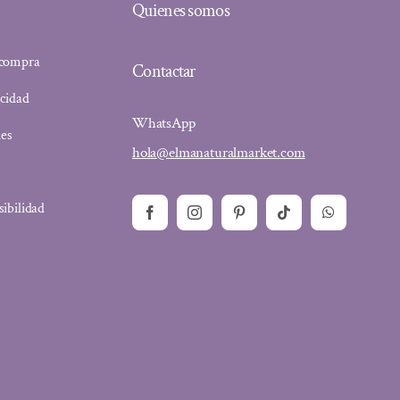
Quienes somos
 compra
Contactar
acidad
WhatsApp
ies
hola@elmanaturalmarket.com
sibilidad