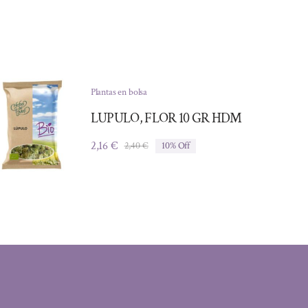
Plantas en bolsa
LUPULO, FLOR 10 GR HDM
2,16
€
2,40
€
10% Off
El
El
precio
precio
original
actual
era:
es:
2,40 €.
2,16 €.