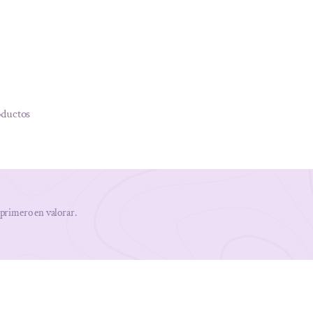
oductos
 primero en valorar.