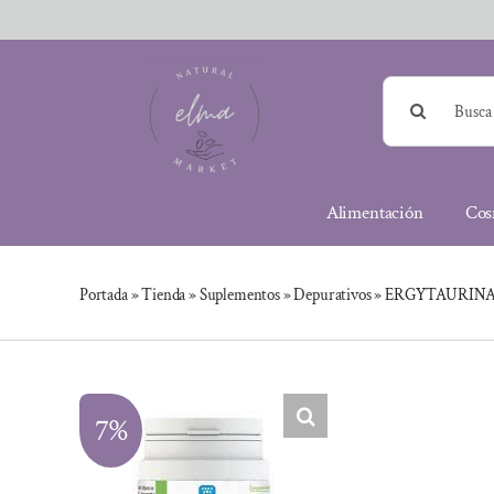
Saltar
al
contenido
Buscar:
Alimentación
Cos
Portada
»
Tienda
»
Suplementos
»
Depurativos
»
ERGYTAURINA
7%