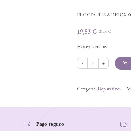
ERGYTAURINA DETOX 6
19,53
€
21,00
€
El
El
precio
precio
Hay existencias
origina
actual
era:
es:
21,00 €
19,53 €
ERGYTAURINA
DETOX
Alternative:
60
Categoría:
Depurativos
M
CAPSULAS
cantidad
Pago seguro