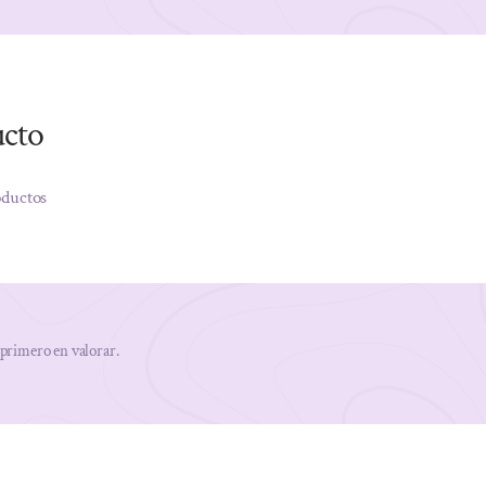
ucto
oductos
 primero en valorar.