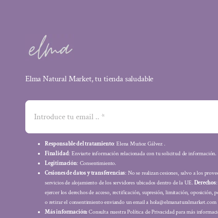
Elma Natural Market, tu tienda saludable
Responsable del tratamiento
: Elena Muñoz Gálvez .
Finalidad
: Enviarte información relacionada con tu solicitud de información.
Legitimación
: Consentimiento.
Cesiones de datos y transferencias
: No se realizan cesiones, salvo a los prov
servicios de alojamiento de los servidores ubicados dentro de la UE.
Derechos
ejercer los derechos de acceso, rectificación, supresión, limitación, oposición, p
o retirar el consentimiento enviando un email a hola@elmanaturalmarket.com
Más información:
Consulta nuestra Política de Privacidad para más informaci