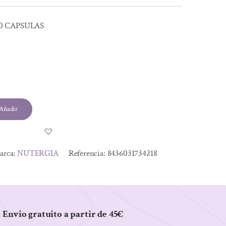
0 CAPSULAS
l
Añadir
.
.
arca:
NUTERGIA
Referencia:
8436031734218
Envio gratuito a partir de 45€