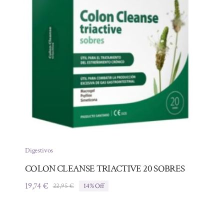
Digestivos
COLON CLEANSE TRIACTIVE 20 SOBRES
19,74
€
22,95
€
14% Off
El
El
precio
precio
original
actual
era:
es: