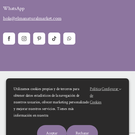
WhatsApp
hola@elmanaturalmarket.com
Utilizamos cookies propias y de terceros para
Política
Configurar
obtener datos estadísticos de la navegación de
de
nuestros usuarios, ofrecer marketing personalizado
Cookies
y mejorar nuestros servicios. Tienes más
Financiado por la Unión Europea – NextGenerationEU. Sin embargo, los
información en nuestra
puntos de vista y las opiniones expresadas son únicamente los del autor o
autores y no reflejan necesariamente los de la Unión Europea o la Comisión
Aceptar
Rechazar
Europea. Ni la Unión Europea ni la Comisión Europea pueden ser consideradas