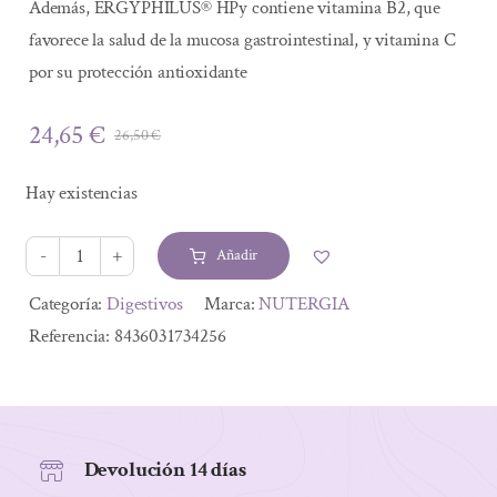
Además, ERGYPHILUS® HPy contiene vitamina B2, que
favorece la salud de la mucosa gastrointestinal, y vitamina C
por su protección antioxidante
24,65
€
26,50
€
El
El
precio
precio
Hay existencias
original
actual
era:
es:
Añadir
26,50 €.
24,65 €.
ERGYPHILUS
HPY
Alternative:
Categoría:
Digestivos
Marca:
NUTERGIA
60
Referencia:
8436031734256
CAPSULAS
cantidad
Devolución 14 días