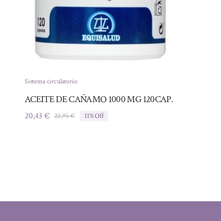
Sistema circulatorio
ACEITE DE CAÑAMO 1000 MG 120CAP.
20,43
€
22,95
€
11% Off
El
El
precio
precio
original
actual
era:
es:
22,95 €.
20,43 €.