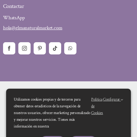
Contactar
WhatsApp
hola@elmanaturalmarket.com
Utilizamos cookies propias y de terceros para
Política
Configurar
obtener datos estadísticos de la navegación de
de
nuestros usuarios, ofrecer marketing personalizado
Cookies
y mejorar nuestros servicios. Tienes más
Financiado por la Unión Europea – NextGenerationEU. Sin embargo, los
información en nuestra
puntos de vista y las opiniones expresadas son únicamente los del autor o