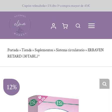
Saltar
Cupón «elmahola» 5% dto 1ª compra mayor de 45€
al
contenido
Portada
»
Tienda
»
Suplementos
»
Sistema circulatorio
»
ERBAVEN
RETARD (30TABL.)*
12%