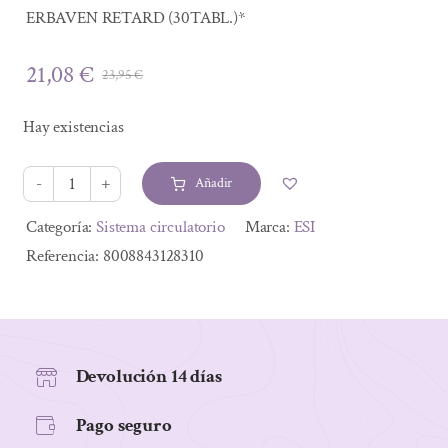
ERBAVEN RETARD (30TABL.)*
21,08
€
23,95
€
El
El
precio
precio
Hay existencias
original
actual
era:
es:
Añadir
23,95 €.
21,08 €.
ERBAVEN
RETARD
Alternative:
Categoría:
Sistema circulatorio
Marca:
ESI
(30TABL.)*
Referencia:
8008843128310
cantidad
Devolución 14 días
Pago seguro