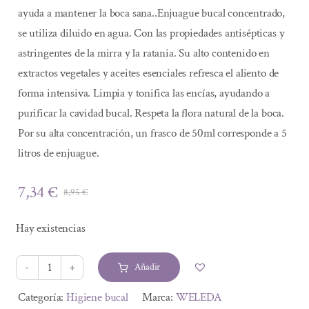
ayuda a mantener la boca sana..Enjuague bucal concentrado,
se utiliza diluido en agua. Con las propiedades antisépticas y
astringentes de la mirra y la ratania. Su alto contenido en
extractos vegetales y aceites esenciales refresca el aliento de
forma intensiva. Limpia y tonifica las encías, ayudando a
purificar la cavidad bucal. Respeta la flora natural de la boca.
Por su alta concentración, un frasco de 50ml corresponde a 5
litros de enjuague.
7,34
€
8,95
€
El
El
precio
precio
Hay existencias
original
actual
era:
es:
Añadir
8,95 €.
7,34 €.
ENJUAGUE
BUCAL
Alternative:
Categoría:
Higiene bucal
Marca:
WELEDA