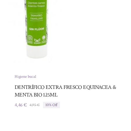
Higiene bucal
DENTRÍFICO EXTRA FRESCO EQUINACEA &
MENTA BIO 125ML
4,46
€
4,95
€
10% Off
El
El
precio
precio
original
actual
era:
es:
4,95 €.
4,46 €.