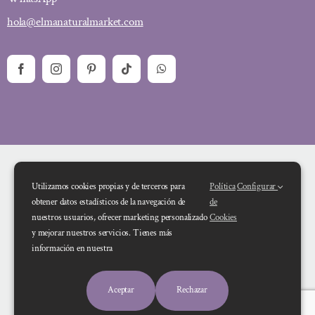
hola@elmanaturalmarket.com
Utilizamos cookies propias y de terceros para
Política
Configurar
obtener datos estadísticos de la navegación de
de
nuestros usuarios, ofrecer marketing personalizado
Cookies
y mejorar nuestros servicios. Tienes más
Financiado por la Unión Europea – NextGenerationEU. Sin embargo, los
información en nuestra
puntos de vista y las opiniones expresadas son únicamente los del autor o
autores y no reflejan necesariamente los de la Unión Europea o la Comisión
Aceptar
Rechazar
Europea. Ni la Unión Europea ni la Comisión Europea pueden ser consideradas
responsables de las mismas