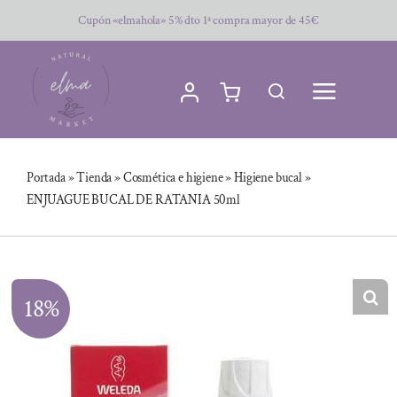
Saltar
Cupón «elmahola» 5% dto 1ª compra mayor de 45€
al
contenido
Portada
»
Tienda
»
Cosmética e higiene
»
Higiene bucal
»
ENJUAGUE BUCAL DE RATANIA 50ml
18%