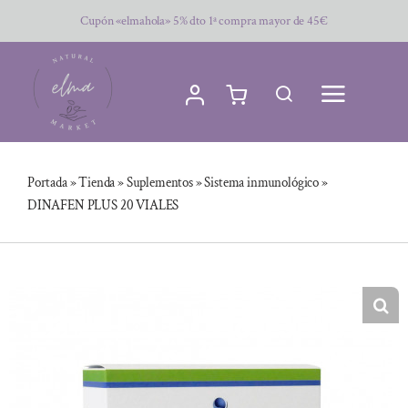
Saltar
Cupón «elmahola» 5% dto 1ª compra mayor de 45€
al
contenido
Portada
»
Tienda
»
Suplementos
»
Sistema inmunológico
»
DINAFEN PLUS 20 VIALES