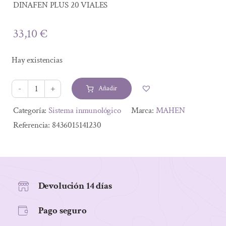
DINAFEN PLUS 20 VIALES
33,10
€
Hay existencias
Añadir
DINAFEN
PLUS
Alternative:
Categoría:
Sistema inmunológico
Marca:
MAHEN
20
Referencia:
8436015141230
VIALES
cantidad
Devolución 14 días
Pago seguro