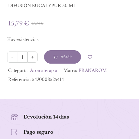
DIFUSIÓN EUCALYPUR 30 ML
15,79
€
17,74
€
El
El
precio
precio
Hay existencias
original
actual
era:
es:
Añadir
17,74 €.
15,79 €.
DIFUSIÓN
EUCALYPUR
Alternative:
Categoría:
Aromaterapia
Marca:
PRANAROM
30
Referencia:
5420008525414
ML
cantidad
Devolución 14 días
Pago seguro