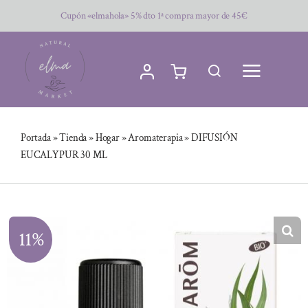
Saltar
Cupón «elmahola» 5% dto 1ª compra mayor de 45€
al
contenido
Portada
»
Tienda
»
Hogar
»
Aromaterapia
»
DIFUSIÓN
EUCALYPUR 30 ML
11%