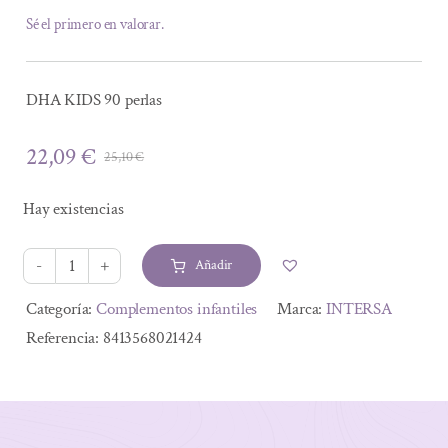
Sé el primero en valorar.
DHA KIDS 90 perlas
22,09
€
25,10
€
El
El
precio
precio
Hay existencias
original
actual
era:
es:
Añadir
25,10 €.
22,09 €.
DHA
KIDS
Alternative:
Categoría:
Complementos infantiles
Marca:
INTERSA
90
Referencia:
8413568021424
perlas
cantidad