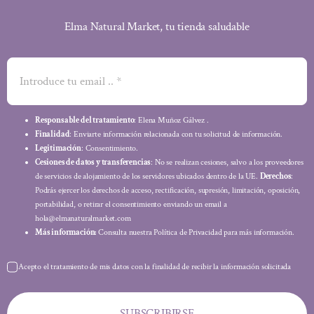
Elma Natural Market, tu tienda saludable
Responsable del tratamiento
: Elena Muñoz Gálvez .
Finalidad
: Enviarte información relacionada con tu solicitud de información.
Legitimación
: Consentimiento.
Cesiones de datos y transferencias
: No se realizan cesiones, salvo a los proveedores
de servicios de alojamiento de los servidores ubicados dentro de la UE.
Derechos
:
Podrás ejercer los derechos de acceso, rectificación, supresión, limitación, oposición,
portabilidad, o retirar el consentimiento enviando un email a
hola@elmanaturalmarket.com
Más información:
Consulta nuestra Política de Privacidad para más información.
Acepto el tratamiento de mis datos con la finalidad de recibir la información solicitada
SUBSCRIBIRSE