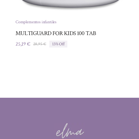
Complementos infantiles
MULTIGUARD FOR KIDS 100 TAB
25,19
€
28,95
€
13% Off
El
El
precio
precio
original
actual
era:
es:
28,95 €.
25,19 €.