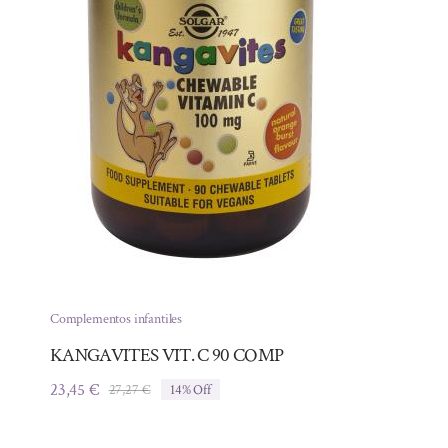
Complementos infantiles
KANGAVITES VIT. C 90 COMP
23,45
€
27,27
€
14% Off
El
El
precio
precio
original
actual