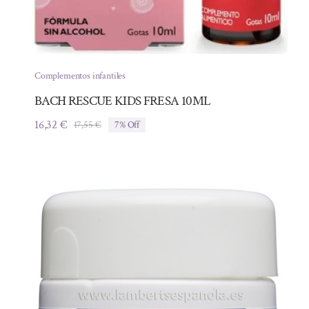
Complementos infantiles
BACH RESCUE KIDS FRESA 10ML
16,32
€
17,55
€
7% Off
El
El
precio
precio
original
actual
era:
es:
17,55 €.
16,32 €.