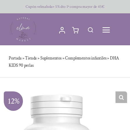
Saltar
Cupón «elmahola» 5% dto 1ª compra mayor de 45€
al
contenido
Portada
»
Tienda
»
Suplementos
»
Complementos infantiles
»
DHA
KIDS 90 perlas
12%