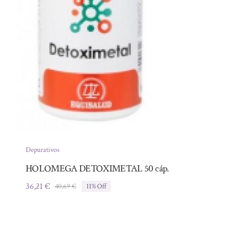
Depurativos
HOLOMEGA DETOXIMETAL 50 cáp.
36,21
€
40,69
€
11% Off
El
El
precio
precio
original
actual
era:
es: