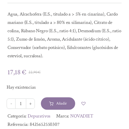
Agua, Alcachofera (E.S., titulado a > 5% en cinarina), Cardo
mariano (E.S., titulado a > 80% en silimarina), Citrato de
colina, Rábano Negro (E.S., ratio 4:1), Desmodium (E.S., ratio
5:1), Zumo de limón, Aroma, Acidulante (ácido cítrico),
Conservador (sorbato potásico), Edulcorantes (glucósidos de
esteviol, sucralosa).
17,18
€
22,90
€
El
El
precio
precio
Hay existencias
original
actual
era:
es:
Añadir
22,90 €.
17,18 €.
DESPATIC
BLACK
Alternative:
Categoría:
Depurativos
Marca:
NOVADIET
20
Referencia:
8425652550307