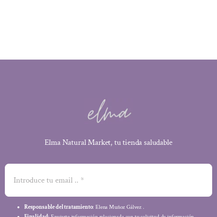
era:
es:
29,35 €.
22,01 €.
Elma Natural Market, tu tienda saludable
Responsable del tratamiento
: Elena Muñoz Gálvez .
Finalidad
: Enviarte información relacionada con tu solicitud de información.