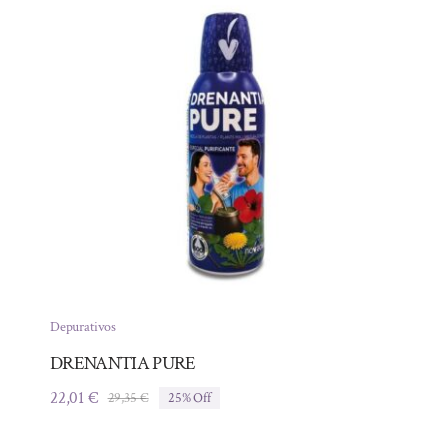
40,69 €.
36,21 €.
Depurativos
DRENANTIA PURE
22,01
€
29,35
€
25% Off
El
El
precio
precio
original
actual