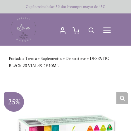
Saltar
Cupón «elmahola» 5% dto 1ª compra mayor de 45€
al
contenido
Portada
»
Tienda
»
Suplementos
»
Depurativos
»
DESPATIC
BLACK 20 VIALES DE 10ML
25%