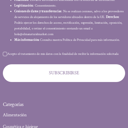
Legitimación
: Consentimiento.
Cesiones de datos y transferencias
: No se realizan cesiones, salvo a los proveedores
de servicios de alojamiento de los servidores ubicados dentro de la UE.
Derechos
:
Podrás ejercer los derechos de acceso, rectificación, supresión, limitación, oposición,
portabilidad, o retirar el consentimiento enviando un email a
hola@elmanaturalmarket.com
Más información:
Consulta nuestra Política de Privacidad para más información.
Acepto el tratamiento de mis datos con la finalidad de recibir la información solicitada
SUBSCRIBIRSE
Categorías
Alimentación
Cosmética e higiene