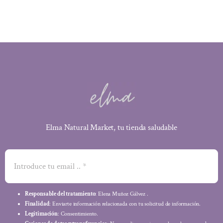
13,22 €.
11,37 €.
Elma Natural Market, tu tienda saludable
Responsable del tratamiento
: Elena Muñoz Gálvez .
Finalidad
: Enviarte información relacionada con tu solicitud de información.
Legitimación
: Consentimiento.