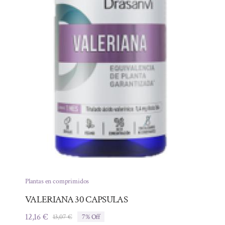
Plantas en comprimidos
VALERIANA 30 CAPSULAS
12,16
€
13,07
€
7% Off
El
El