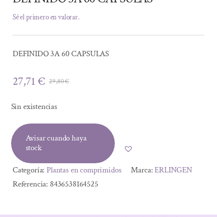
Sé el primero en valorar.
DEFINIDO 3A 60 CAPSULAS
27,71
€
29,80
€
El
El
precio
precio
Sin existencias
original
actual
era:
es:
Avisar cuando haya
29,80 €.
27,71 €.
stock
Categoría:
Plantas en comprimidos
Marca:
ERLINGEN
Referencia:
8436538164525