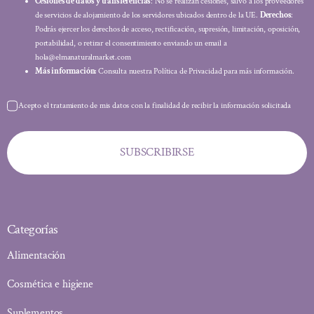
Cesiones de datos y transferencias
: No se realizan cesiones, salvo a los proveedores
de servicios de alojamiento de los servidores ubicados dentro de la UE.
Derechos
:
Podrás ejercer los derechos de acceso, rectificación, supresión, limitación, oposición,
portabilidad, o retirar el consentimiento enviando un email a
hola@elmanaturalmarket.com
Más información:
Consulta nuestra Política de Privacidad para más información.
Acepto el tratamiento de mis datos con la finalidad de recibir la información solicitada
SUBSCRIBIRSE
Categorías
Alimentación
Cosmética e higiene
Suplementos