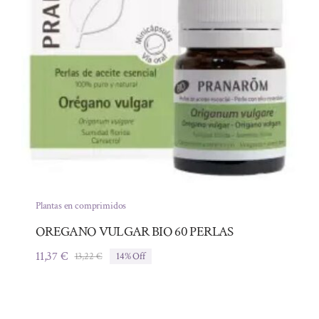
Plantas en comprimidos
OREGANO VULGAR BIO 60 PERLAS
11,37
€
13,22
€
14% Off
El
El
precio
precio
original
actual
era:
es: