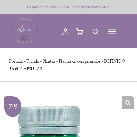
Saltar
Cupón «elmahola» 5% dto 1ª compra mayor de 45€
al
contenido
Portada
»
Tienda
»
Plantas
»
Plantas en comprimidos
»
DEFINIDO
3A 60 CAPSULAS
7%