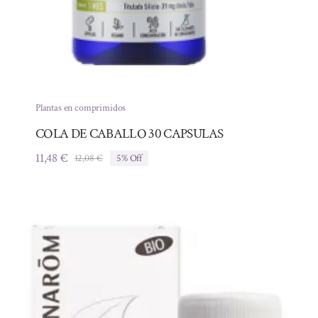
Plantas en comprimidos
COLA DE CABALLO 30 CAPSULAS
11,48
€
12,08
€
5% Off
El
El
precio
precio
original
actual
era:
es:
12,08 €.
11,48 €.