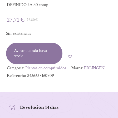
DEFINIDO 2A 60 comp
27,71
€
29,80
€
El
El
precio
precio
Sin existencias
original
actual
era:
es:
Avisar cuando haya
29,80 €.
27,71 €.
stock
Categoría:
Plantas en comprimidos
Marca:
ERLINGEN
Referencia:
8436538160909
Devolución 14 días