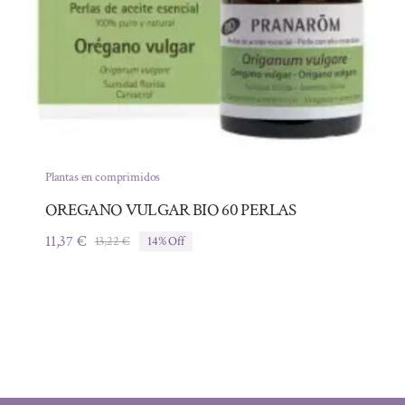
Plantas en comprimidos
OREGANO VULGAR BIO 60 PERLAS
11,37
€
13,22
€
14% Off
El
El
precio
precio
original
actual
era:
es:
13,22 €.
11,37 €.