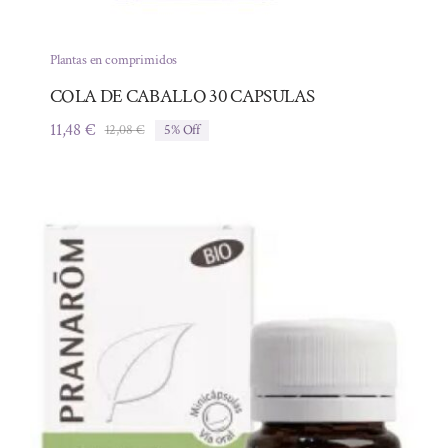
Plantas en comprimidos
COLA DE CABALLO 30 CAPSULAS
11,48
€
12,08
€
5% Off
El
El
precio
precio
original
actual
era:
es:
12,08 €.
11,48 €.