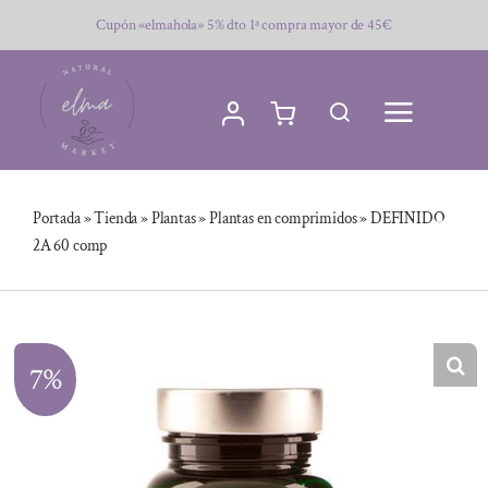
Saltar
Cupón «elmahola» 5% dto 1ª compra mayor de 45€
al
contenido
Portada
»
Tienda
»
Plantas
»
Plantas en comprimidos
»
DEFINIDO
2A 60 comp
7%