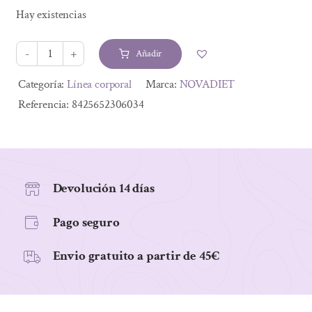
precio
precio
Hay existencias
original
actual
era:
es:
Añadir
16,10 €.
12,72 €.
DARGAN
50
Alternative:
Categoría:
Línea corporal
Marca:
NOVADIET
ml
Referencia:
8425652306034
cantidad
Devolución 14 días
Pago seguro
Envio gratuito a partir de 45€