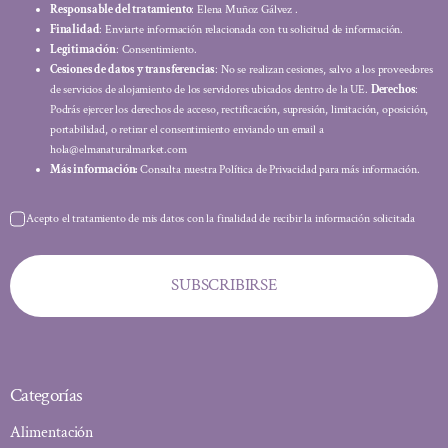
Responsable del tratamiento
: Elena Muñoz Gálvez .
Finalidad
: Enviarte información relacionada con tu solicitud de información.
Legitimación
: Consentimiento.
Cesiones de datos y transferencias
: No se realizan cesiones, salvo a los proveedores
de servicios de alojamiento de los servidores ubicados dentro de la UE.
Derechos
:
Podrás ejercer los derechos de acceso, rectificación, supresión, limitación, oposición,
portabilidad, o retirar el consentimiento enviando un email a
hola@elmanaturalmarket.com
Más información:
Consulta nuestra Política de Privacidad para más información.
Acepto el tratamiento de mis datos con la finalidad de recibir la información solicitada
SUBSCRIBIRSE
Categorías
Alimentación