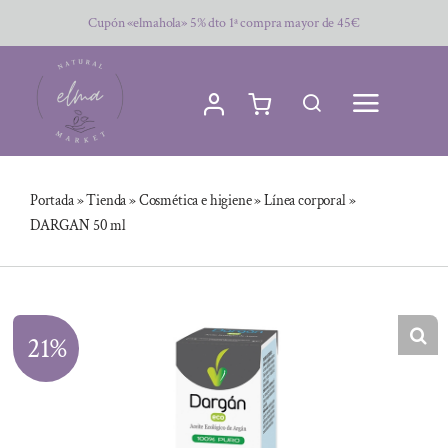
Saltar
Cupón «elmahola» 5% dto 1ª compra mayor de 45€
al
contenido
Portada
»
Tienda
»
Cosmética e higiene
»
Línea corporal
»
DARGAN 50 ml
21%