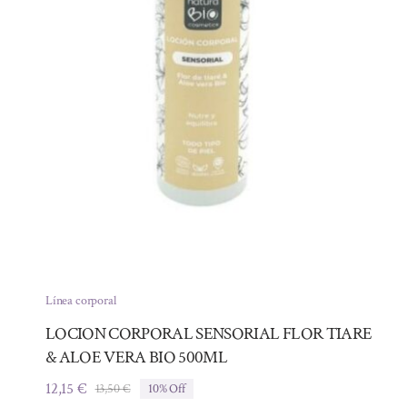
Línea corporal
LOCION CORPORAL SENSORIAL FLOR TIARE
& ALOE VERA BIO 500ML
12,15
€
13,50
€
10% Off
El
El