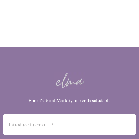
precio
precio
original
actual
era:
es:
13,50 €.
12,15 €.
Elma Natural Market, tu tienda saludable