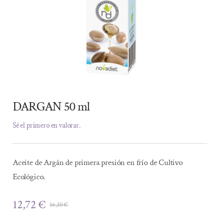
DARGAN 50 ml
Sé el primero en valorar.
Aceite de Argán de primera presión en frío de Cultivo
Ecológico.
12,72
€
16,10
€
El
El