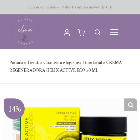
Saltar
Cupón «elmahola» 5% dto 1ª compra mayor de 45€
al
contenido
Portada
»
Tienda
»
Cosmética e higiene
»
Línea facial
»
CREMA
REGENERADORA HELIX ACTIVE ECO 50 ML
14%