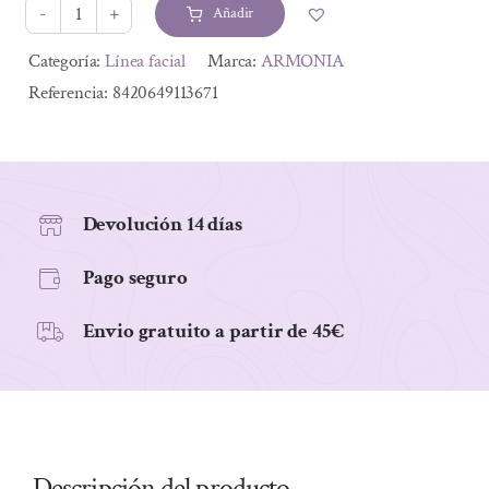
era:
es:
Añadir
25,50 €.
21,93 €.
CREMA
REGENERADORA
Alternative:
Categoría:
Línea facial
Marca:
ARMONIA
HELIX
Referencia:
8420649113671
ACTIVE
ECO
50
ML
Devolución 14 días
cantidad
Pago seguro
Envio gratuito a partir de 45€
Descripción del producto