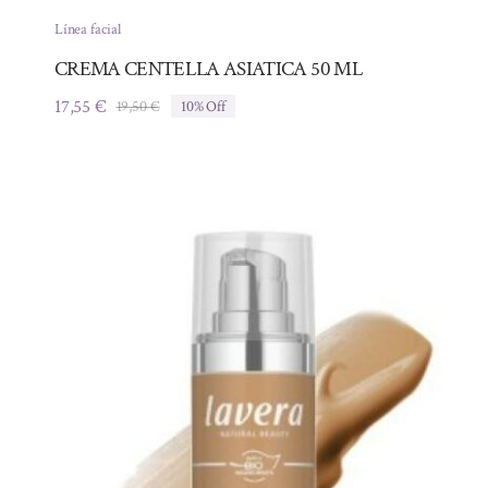
Línea facial
CREMA CENTELLA ASIATICA 50 ML
17,55
€
19,50
€
10% Off
El
El
precio
precio
original
actual
era:
es:
19,50 €.
17,55 €.