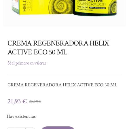
CREMA REGENERADORA HELIX
ACTIVE ECO 50 ML
Sé el primero en valorar.
CREMA REGENERADORA HELIX ACTIVE ECO 50 ML
21,93
€
25,50
€
El
El
precio
precio
Hay existencias
original
actual