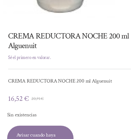
CREMA REDUCTORA NOCHE 200 ml
Alguenuit
Sé el primero en valorar.
CREMA REDUCTORA NOCHE 200 ml Alguenuit
16,52
€
20,91
€
El
El
precio
precio
Sin existencias
original
actual
era:
es:
Avisar cuando haya
20,91 €.
16,52 €.