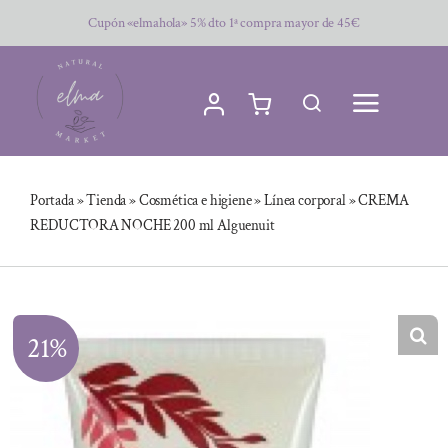
Saltar
Cupón «elmahola» 5% dto 1ª compra mayor de 45€
al
contenido
Portada
»
Tienda
»
Cosmética e higiene
»
Línea corporal
»
CREMA
REDUCTORA NOCHE 200 ml Alguenuit
21%