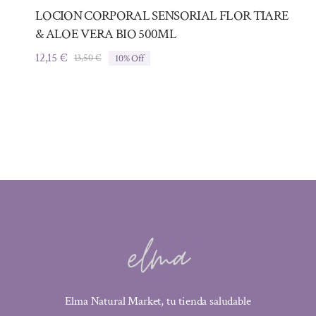
LOCION CORPORAL SENSORIAL FLOR TIARE
& ALOE VERA BIO 500ML
12,15
€
13,50
€
10% Off
El
El
precio
precio
original
actual
era:
es:
13,50 €.
12,15 €.
Elma Natural Market, tu tienda saludable