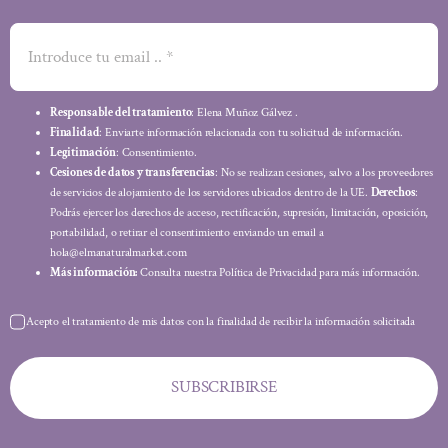
Responsable del tratamiento
: Elena Muñoz Gálvez .
Finalidad
: Enviarte información relacionada con tu solicitud de información.
Legitimación
: Consentimiento.
Cesiones de datos y transferencias
: No se realizan cesiones, salvo a los proveedores
de servicios de alojamiento de los servidores ubicados dentro de la UE.
Derechos
:
Podrás ejercer los derechos de acceso, rectificación, supresión, limitación, oposición,
portabilidad, o retirar el consentimiento enviando un email a
hola@elmanaturalmarket.com
Más información:
Consulta nuestra Política de Privacidad para más información.
Acepto el tratamiento de mis datos con la finalidad de recibir la información solicitada
SUBSCRIBIRSE