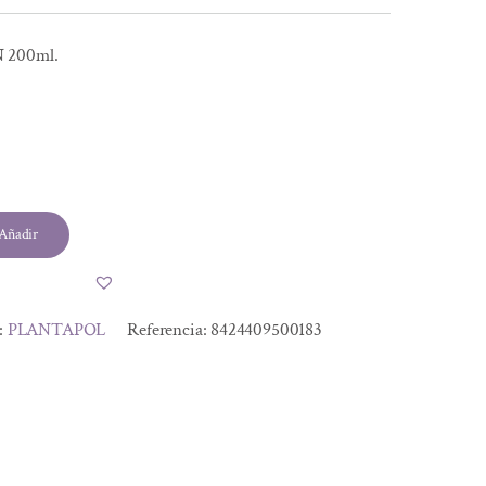
 200ml.
l
Añadir
.
.
:
PLANTAPOL
Referencia:
8424409500183