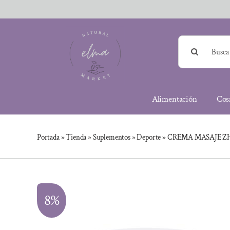
Saltar
al
contenido
Buscar:
Alimentación
Cos
Portada
»
Tienda
»
Suplementos
»
Deporte
»
CREMA MASAJE ZH
8%