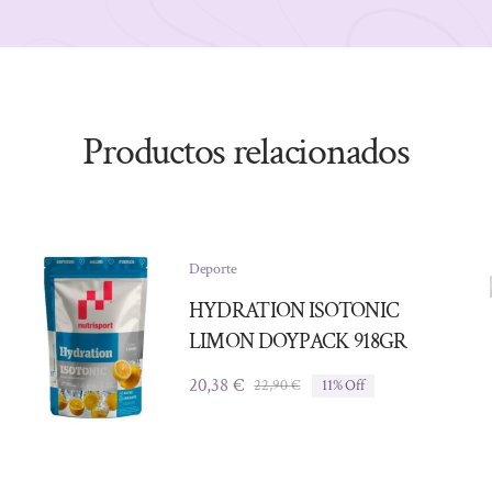
Productos relacionados
Deporte
HYDRATION ISOTONIC
LIMON DOYPACK 918GR
20,38
€
22,90
€
11% Off
El
El
precio
precio
original
actual
era:
es:
22,90 €.
20,38 €.