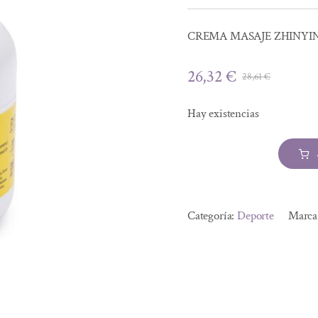
CREMA MASAJE ZHINYIN
26,32
€
28,61
€
El
El
precio
precio
Hay existencias
origina
actual
era:
es:
28,61 €
26,32 €
CREMA
MASAJE
Alternative:
ZHINYIN
Categoría:
Deporte
Marca
200ml.
cantidad