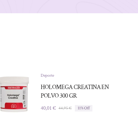
Deporte
HOLOMEGA CREATINA EN
POLVO 300 GR
40,01
€
44,95
€
11% Off
El
El
precio
precio
original
actual
era:
es:
44,95 €.
40,01 €.