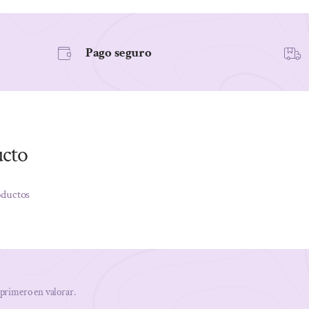
Pago seguro
ucto
oductos
 primero en valorar.