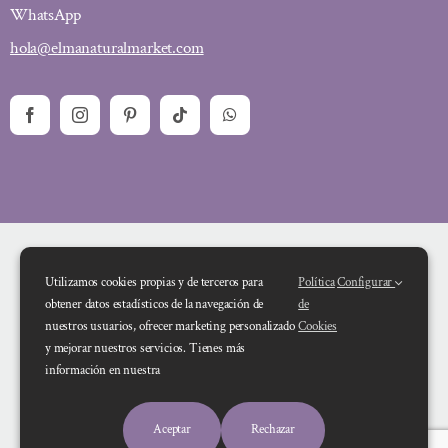
WhatsApp
hola@elmanaturalmarket.com
Utilizamos cookies propias y de terceros para
Política
Configurar
obtener datos estadísticos de la navegación de
de
nuestros usuarios, ofrecer marketing personalizado
Cookies
y mejorar nuestros servicios. Tienes más
Financiado por la Unión Europea – NextGenerationEU. Sin embargo, los
información en nuestra
puntos de vista y las opiniones expresadas son únicamente los del autor o
autores y no reflejan necesariamente los de la Unión Europea o la Comisión
Aceptar
Rechazar
Europea. Ni la Unión Europea ni la Comisión Europea pueden ser consideradas