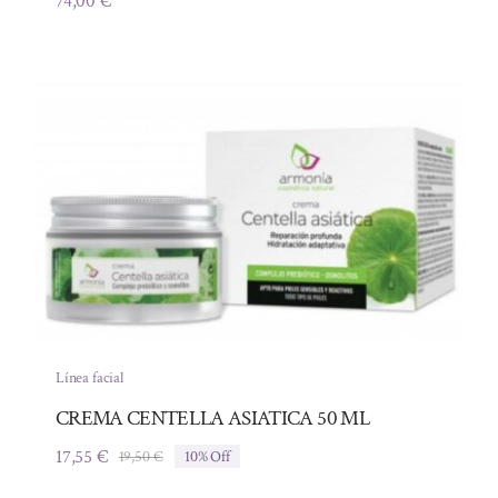
74,00
€
Línea facial
CREMA CENTELLA ASIATICA 50 ML
17,55
€
19,50
€
10% Off
El
El
precio
precio