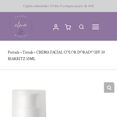
Saltar
Cupón «elmahola» 5% dto 1ª compra mayor de 45€
al
contenido
Portada
»
Tienda
»
CREMA FACIAL COLOR DORADO SPF 30
BIARRITZ 50ML