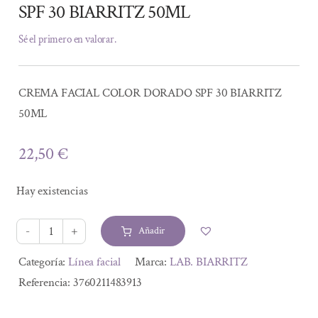
SPF 30 BIARRITZ 50ML
Sé el primero en valorar.
CREMA FACIAL COLOR DORADO SPF 30 BIARRITZ
50ML
22,50
€
Hay existencias
Añadir
CREMA
FACIAL
Alternative:
Categoría:
Línea facial
Marca:
LAB. BIARRITZ
COLOR
Referencia:
3760211483913
DORADO