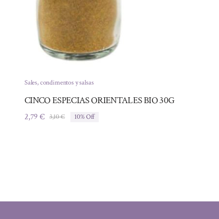
Sales, condimentos y salsas
CINCO ESPECIAS ORIENTALES BIO 30G
2,79
€
3,10
€
10% Off
El
El
precio
precio
original
actual
era:
es:
3,10 €.
2,79 €.