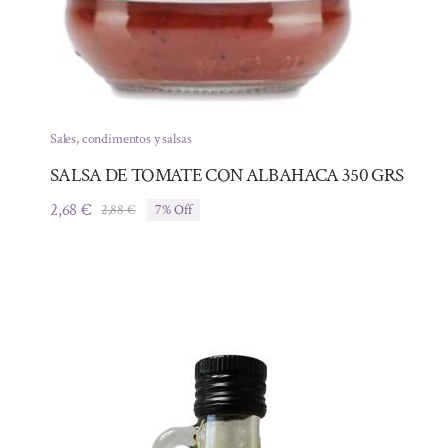
Sales, condimentos y salsas
SALSA DE TOMATE CON ALBAHACA 350 GRS
2,68
€
2,88
€
7% Off
El
El
precio
precio
original
actual
era:
es:
2,88 €.
2,68 €.