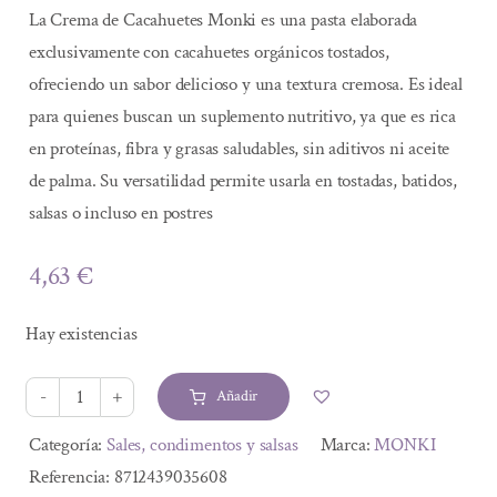
La Crema de Cacahuetes Monki es una pasta elaborada
exclusivamente con cacahuetes orgánicos tostados,
ofreciendo un sabor delicioso y una textura cremosa. Es ideal
para quienes buscan un suplemento nutritivo, ya que es rica
en proteínas, fibra y grasas saludables, sin aditivos ni aceite
de palma. Su versatilidad permite usarla en tostadas, batidos,
salsas o incluso en postres​
4,63
€
Hay existencias
Añadir
CREMA
DE
Alternative:
Categoría:
Sales, condimentos y salsas
Marca:
MONKI
CACAHUETES
Referencia:
8712439035608