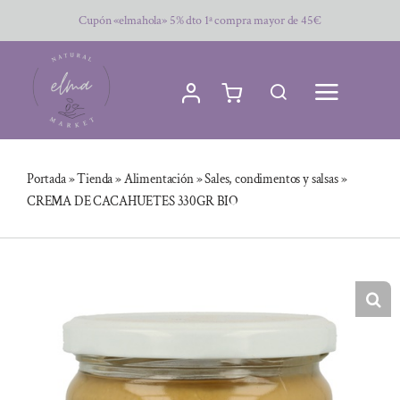
Saltar
Cupón «elmahola» 5% dto 1ª compra mayor de 45€
al
contenido
Portada
»
Tienda
»
Alimentación
»
Sales, condimentos y salsas
»
CREMA DE CACAHUETES 330GR BIO