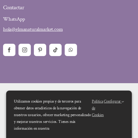
Contactar
WhatsApp
hola@elmanaturalmarket.com
Utilizamos cookies propias y de terceros para
Política
Configurar
obtener datos estadísticos de la navegación de
de
nuestros usuarios, ofrecer marketing personalizado
Cookies
y mejorar nuestros servicios. Tienes más
Financiado por la Unión Europea – NextGenerationEU. Sin embargo, los
información en nuestra
puntos de vista y las opiniones expresadas son únicamente los del autor o