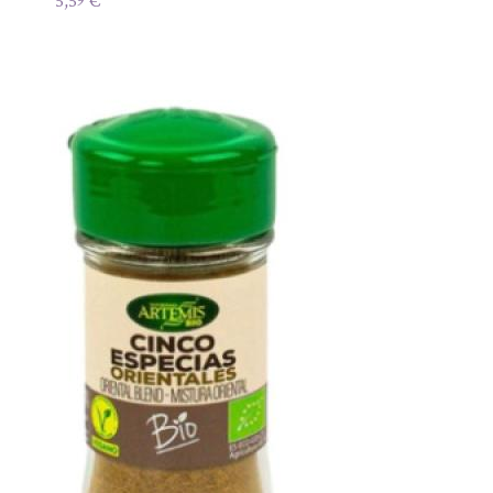
5,59
€