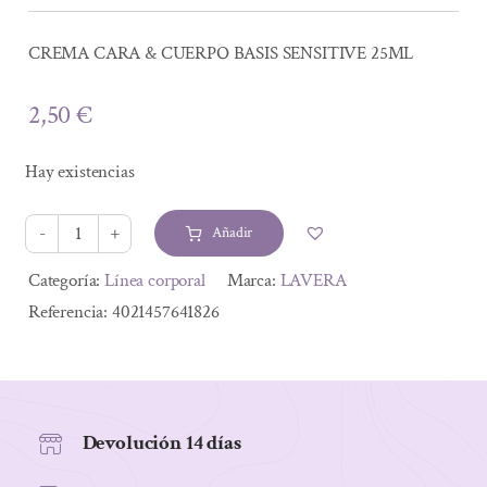
CREMA CARA & CUERPO BASIS SENSITIVE 25ML
2,50
€
Hay existencias
Añadir
CREMA
CARA
Alternative:
Categoría:
Línea corporal
Marca:
LAVERA
&
Referencia:
4021457641826
CUERPO
BASIS
SENSITIVE
25ML
Devolución 14 días
cantidad