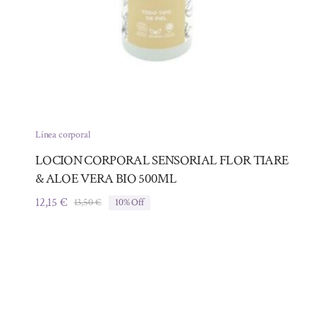
Línea corporal
LOCION CORPORAL SENSORIAL FLOR TIARE
& ALOE VERA BIO 500ML
12,15
€
13,50
€
10% Off
El
El
precio
precio
original
actual
era:
es:
13,50 €.
12,15 €.