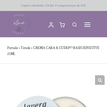
Saltar
Cupón «elmahola» 5% dto 1ª compra mayor de 45€
al
contenido
Portada
»
Tienda
»
CREMA CARA & CUERPO BASIS SENSITIVE
25ML