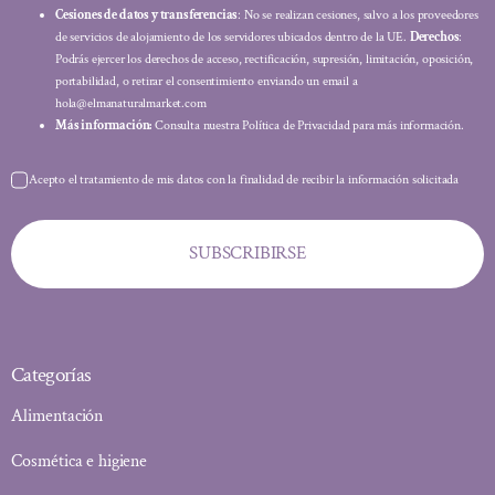
Cesiones de datos y transferencias
: No se realizan cesiones, salvo a los proveedores
de servicios de alojamiento de los servidores ubicados dentro de la UE.
Derechos
:
Podrás ejercer los derechos de acceso, rectificación, supresión, limitación, oposición,
portabilidad, o retirar el consentimiento enviando un email a
hola@elmanaturalmarket.com
Más información:
Consulta nuestra Política de Privacidad para más información.
Acepto el tratamiento de mis datos con la finalidad de recibir la información solicitada
SUBSCRIBIRSE
Categorías
Alimentación
Cosmética e higiene