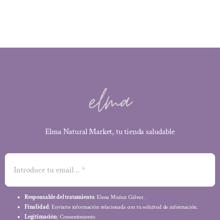
44,95 €.
40,01 €.
Elma Natural Market, tu tienda saludable
Responsable del tratamiento
: Elena Muñoz Gálvez .
Finalidad
: Enviarte información relacionada con tu solicitud de información.
Legitimación
: Consentimiento.