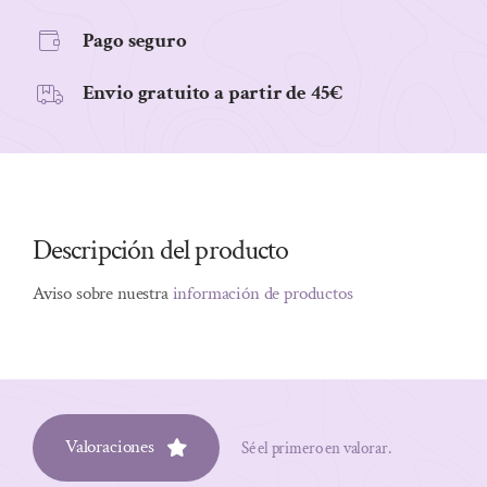
SPORT
Pago seguro
LIVE
cantidad
Envio gratuito a partir de 45€
Descripción del producto
Aviso sobre nuestra
información de productos
Valoraciones
Sé el primero en valorar.