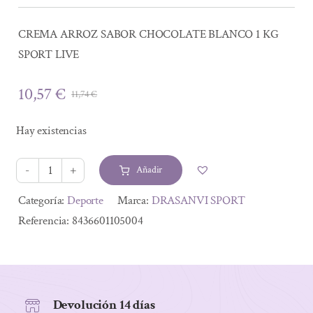
CREMA ARROZ SABOR CHOCOLATE BLANCO 1 KG
SPORT LIVE
10,57
€
11,74
€
El
El
precio
precio
Hay existencias
original
actual
era:
es:
Añadir
11,74 €.
10,57 €.
CREMA
ARROZ
Alternative:
Categoría:
Deporte
Marca:
DRASANVI SPORT
SABOR
Referencia:
8436601105004
CHOCOLATE
BLANCO
1
KG
Devolución 14 días