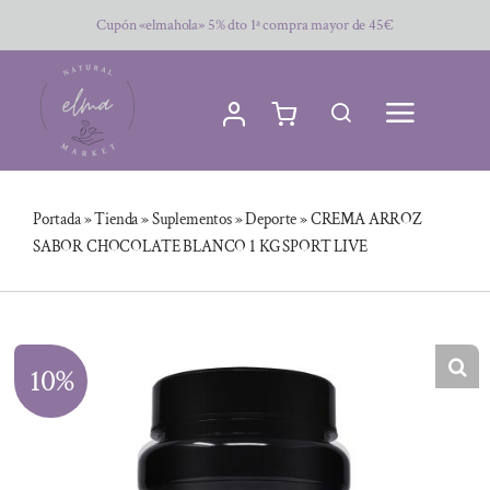
Saltar
Cupón «elmahola» 5% dto 1ª compra mayor de 45€
al
contenido
Portada
»
Tienda
»
Suplementos
»
Deporte
»
CREMA ARROZ
SABOR CHOCOLATE BLANCO 1 KG SPORT LIVE
10%