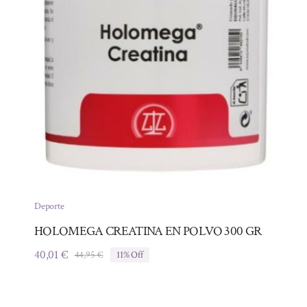
Deporte
HOLOMEGA CREATINA EN POLVO 300 GR
40,01
€
44,95
€
11% Off
El
El
precio
precio
original
actual
era:
es: