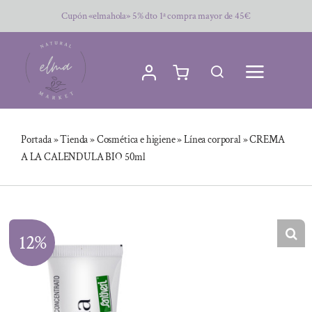
Saltar
Cupón «elmahola» 5% dto 1ª compra mayor de 45€
al
contenido
Portada
»
Tienda
»
Cosmética e higiene
»
Línea corporal
»
CREMA
A LA CALENDULA BIO 50ml
12%