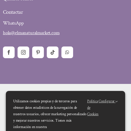
Contactar
WhatsApp
hola@elmanaturalmarket.com
Utilizamos cookies propias y de terceros para
Política
Configurar
obtener datos estadísticos de la navegación de
de
nuestros usuarios, ofrecer marketing personalizado
Cookies
y mejorar nuestros servicios. Tienes más
Financiado por la Unión Europea – NextGenerationEU. Sin embargo, los
información en nuestra