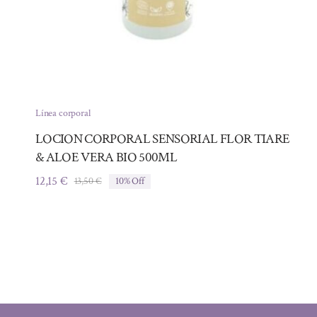
Línea corporal
LOCION CORPORAL SENSORIAL FLOR TIARE
& ALOE VERA BIO 500ML
12,15
€
13,50
€
10% Off
El
El
precio
precio
original
actual
era:
es:
13,50 €.
12,15 €.