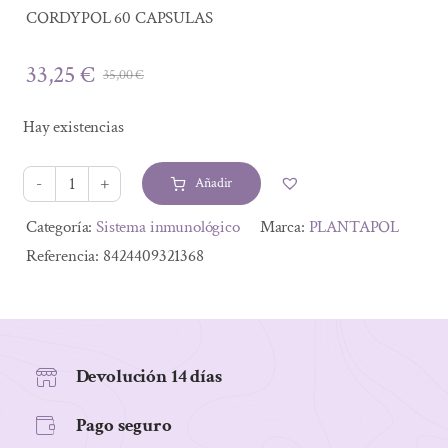
CORDYPOL 60 CAPSULAS
33,25
€
35,00
€
El
El
precio
precio
Hay existencias
original
actual
era:
es:
Añadir
35,00 €.
33,25 €.
CORDYPOL
60
Alternative:
Categoría:
Sistema inmunológico
Marca:
PLANTAPOL
CAPSULAS
Referencia:
8424409321368
cantidad
Devolución 14 días
Pago seguro