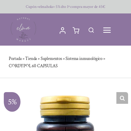
Saltar
Cupón «elmahola» 5% dto 1ª compra mayor de 45€
al
contenido
Portada
»
Tienda
»
Suplementos
»
Sistema inmunológico
»
CORDYPOL 60 CAPSULAS
5%