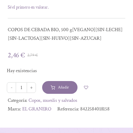
Sé el primero en valorar.
COPOS DE CEBADA BIO, 500 g[VEGANO][SIN-LECHE]
[SIN-LACTOSA][SIN-HUEVO][SIN-AZUCAR]
2,46
€
2,79
€
El
El
precio
precio
Hay existencias
original
actual
era:
es:
Añadir
2,79 €.
2,46 €.
COPOS
DE
Alternative:
Categoría:
Copos, mueslis y salvados
CEBADA
Marca:
EL GRANERO
Referencia:
8422584018158
BIO,
500