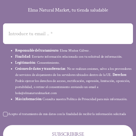
Elma Natural Market, tu tienda saludable
Responsable del tratamiento
: Elena Muñoz Gálvez .
Finalidad
: Enviarte información relacionada con tu solicitud de información.
Legitimación
: Consentimiento.
Cesiones de datos y transferencias
: No se realizan cesiones, salvo a los proveedores
de servicios de alojamiento de los servidores ubicados dentro de la UE.
Derechos
:
Podrás ejercer los derechos de acceso, rectificación, supresión, limitación, oposición,
portabilidad, o retirar el consentimiento enviando un email a
hola@elmanaturalmarket.com
Más información:
Consulta nuestra Política de Privacidad para más información.
Acepto el tratamiento de mis datos con la finalidad de recibir la información solicitada
SUBSCRIBIRSE