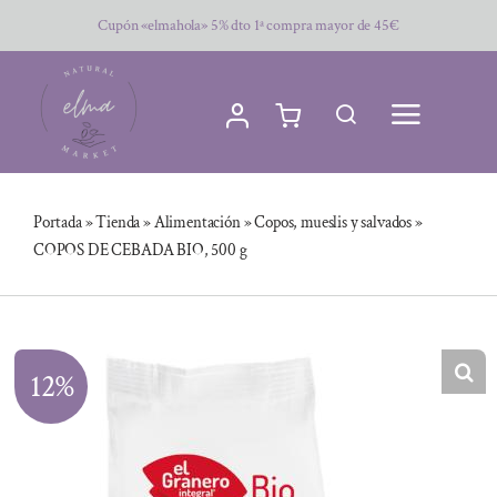
Saltar
Cupón «elmahola» 5% dto 1ª compra mayor de 45€
al
contenido
Portada
»
Tienda
»
Alimentación
»
Copos, mueslis y salvados
»
COPOS DE CEBADA BIO, 500 g
12%