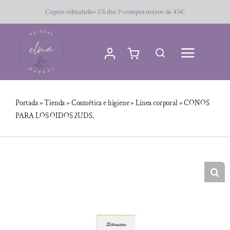
Saltar
Cupón «elmahola» 5% dto 1ª compra mayor de 45€
al
contenido
Portada
»
Tienda
»
Cosmética e higiene
»
Línea corporal
»
CONOS
PARA LOS OIDOS 2UDS.