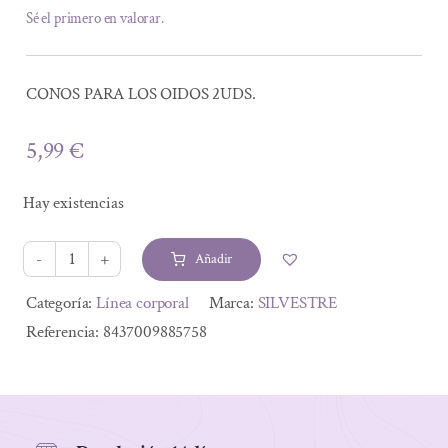
Sé el primero en valorar.
CONOS PARA LOS OIDOS 2UDS.
5,99
€
Hay existencias
Añadir
CONOS
PARA
Alternative:
Categoría:
Línea corporal
Marca:
SILVESTRE
LOS
Referencia:
8437009885758
OIDOS
2UDS.
cantidad