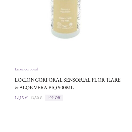
Línea corporal
LOCION CORPORAL SENSORIAL FLOR TIARE
& ALOE VERA BIO 500ML
12,15
€
13,50
€
10% Off
El
El
precio
precio
original
actual
era:
es:
13,50 €.
12,15 €.