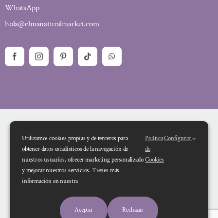
WhatsApp
hola@elmanaturalmarket.com
Utilizamos cookies propias y de terceros para
Política
Configurar
obtener datos estadísticos de la navegación de
de
nuestros usuarios, ofrecer marketing personalizado
Cookies
y mejorar nuestros servicios. Tienes más
Financiado por la Unión Europea – NextGenerationEU. Sin embargo, los
información en nuestra
puntos de vista y las opiniones expresadas son únicamente los del autor o
autores y no reflejan necesariamente los de la Unión Europea o la Comisión
Aceptar
Rechazar
Europea. Ni la Unión Europea ni la Comisión Europea pueden ser consideradas