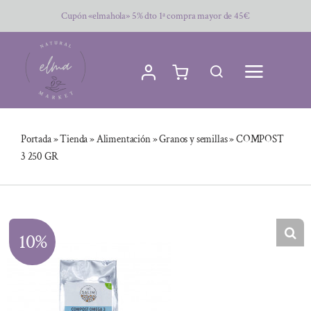
Saltar
Cupón «elmahola» 5% dto 1ª compra mayor de 45€
al
contenido
Portada
»
Tienda
»
Alimentación
»
Granos y semillas
»
COMPOST
3 250 GR
10%