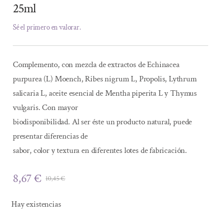
25ml
Sé el primero en valorar.
Complemento, con mezcla de extractos de Echinacea
purpurea (L) Moench, Ribes nigrum L, Propolis, Lythrum
salicaria L, aceite esencial de Mentha piperita L y Thymus
vulgaris. Con mayor
biodisponibilidad. Al ser éste un producto natural, puede
presentar diferencias de
sabor, color y textura en diferentes lotes de fabricación.
8,67
€
10,45
€
El
El
precio
precio
Hay existencias
original
actual