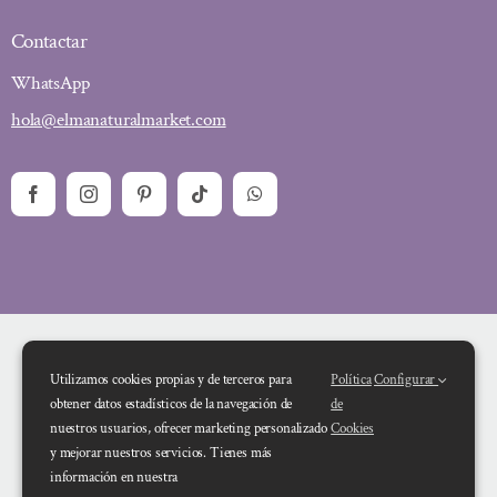
Contactar
WhatsApp
hola@elmanaturalmarket.com
Utilizamos cookies propias y de terceros para
Política
Configurar
obtener datos estadísticos de la navegación de
de
nuestros usuarios, ofrecer marketing personalizado
Cookies
y mejorar nuestros servicios. Tienes más
Financiado por la Unión Europea – NextGenerationEU. Sin embargo, los
información en nuestra