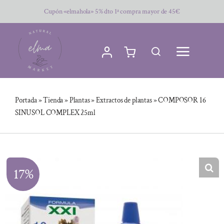
Saltar
Cupón «elmahola» 5% dto 1ª compra mayor de 45€
al
contenido
Portada
»
Tienda
»
Plantas
»
Extractos de plantas
»
COMPOSOR 16
SINUSOL COMPLEX 25ml
17%