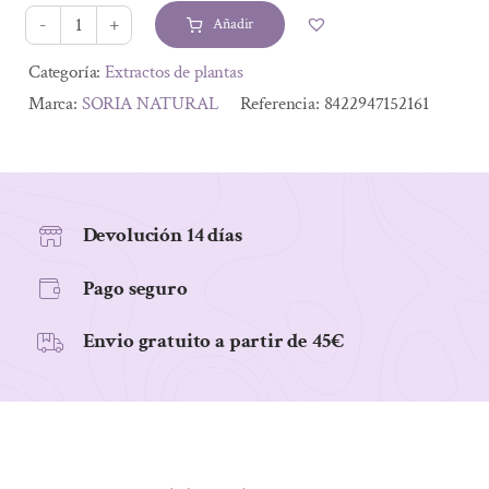
era:
es:
Añadir
10,45 €.
8,67 €.
COMPOSOR
16
Alternative:
Categoría:
Extractos de plantas
SINUSOL
Marca:
SORIA NATURAL
Referencia:
8422947152161
COMPLEX
25ml
cantidad
Devolución 14 días
Pago seguro
Envio gratuito a partir de 45€