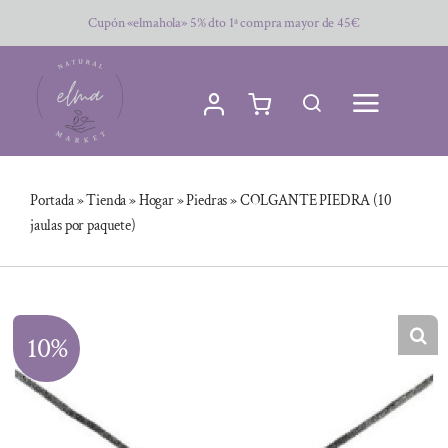
Saltar
Cupón «elmahola» 5% dto 1ª compra mayor de 45€
al
contenido
Portada
»
Tienda
»
Hogar
»
Piedras
»
COLGANTE PIEDRA (10
jaulas por paquete)
10%