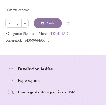
El
El
precio
precio
Hay existencias
original
actual
era:
es:
Añadir
2,50 €.
2,25 €.
COLGANTE
PIEDRA
Alternative:
Categoría:
Piedras
Marca:
TRINIDAD
(10
Referencia:
8430006460393
jaulas
por
paquete)
cantidad
Devolución 14 días
Pago seguro
Envio gratuito a partir de 45€