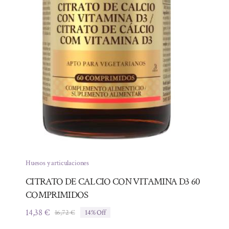
Huesos y articulaciones
CITRATO DE CALCIO CON VITAMINA D3 60
COMPRIMIDOS
14,38
€
16,72
€
14% Off
El
El
precio
precio