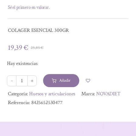
Sé el primero en valorar.
COLAGER ESENCIAL 300GR
19,39
€
25,85
€
El
El
precio
precio
Hay existencias
original
actual
era:
es:
Añadir
25,85 €.
19,39 €.
COLAGER
ESENCIAL
Alternative:
Categoría:
Huesos y articulaciones
Marca:
NOVADIET
300GR
Referencia:
8425652530477
cantidad