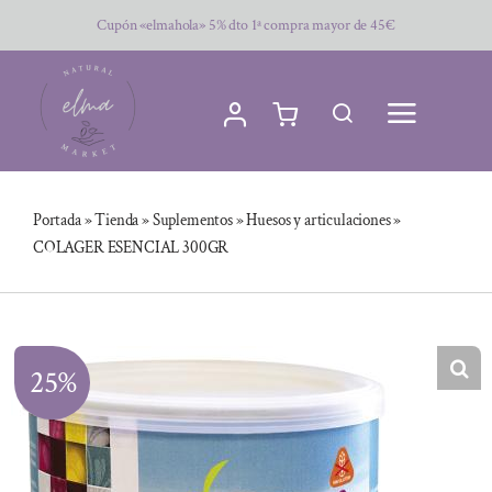
Saltar
Cupón «elmahola» 5% dto 1ª compra mayor de 45€
al
contenido
Portada
»
Tienda
»
Suplementos
»
Huesos y articulaciones
»
COLAGER ESENCIAL 300GR
25%