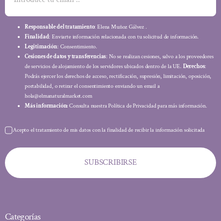
Responsable del tratamiento
: Elena Muñoz Gálvez .
Finalidad
: Enviarte información relacionada con tu solicitud de información.
Legitimación
: Consentimiento.
Cesiones de datos y transferencias
: No se realizan cesiones, salvo a los proveedores
de servicios de alojamiento de los servidores ubicados dentro de la UE.
Derechos
:
Podrás ejercer los derechos de acceso, rectificación, supresión, limitación, oposición,
portabilidad, o retirar el consentimiento enviando un email a
hola@elmanaturalmarket.com
Más información:
Consulta nuestra Política de Privacidad para más información.
Acepto el tratamiento de mis datos con la finalidad de recibir la información solicitada
SUBSCRIBIRSE
Categorías