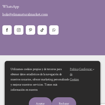
WhatsApp
hola@elmanaturalmarket.com
Utilizamos cookies propias y de terceros para
Política
Configurar
obtener datos estadísticos de la navegación de
de
nuestros usuarios, ofrecer marketing personalizado
Cookies
y mejorar nuestros servicios. Tienes más
Financiado por la Unión Europea – NextGenerationEU. Sin embargo, los
información en nuestra
puntos de vista y las opiniones expresadas son únicamente los del autor o
autores y no reflejan necesariamente los de la Unión Europea o la Comisión
Aceptar
Rechazar
Europea. Ni la Unión Europea ni la Comisión Europea pueden ser consideradas