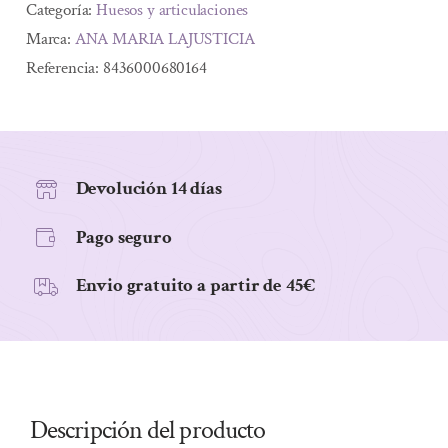
75
Alternative:
Categoría:
Huesos y articulaciones
COMP
Marca:
ANA MARIA LAJUSTICIA
cantidad
Referencia:
8436000680164
Devolución 14 días
Pago seguro
Envio gratuito a partir de 45€
Descripción del producto