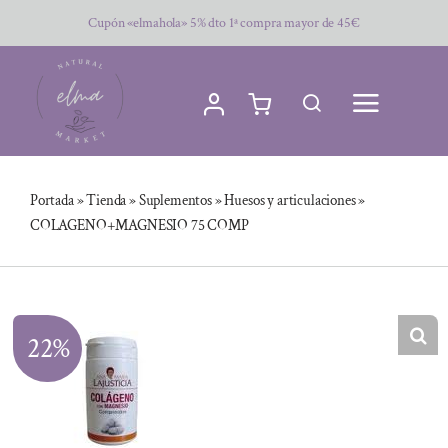
Saltar
Cupón «elmahola» 5% dto 1ª compra mayor de 45€
al
contenido
Portada
»
Tienda
»
Suplementos
»
Huesos y articulaciones
»
COLAGENO+MAGNESIO 75 COMP
22%