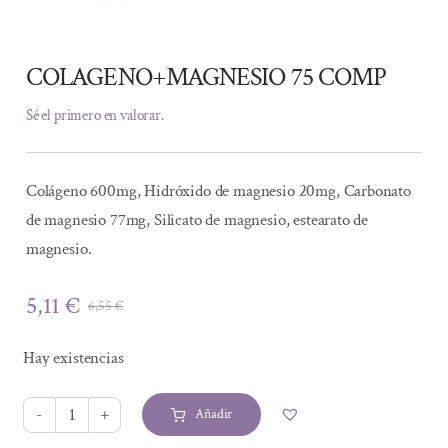
COLAGENO+MAGNESIO 75 COMP
Sé el primero en valorar.
Colágeno 600mg, Hidróxido de magnesio 20mg, Carbonato
de magnesio 77mg, Silicato de magnesio, estearato de
magnesio.
5,11
€
6,55
€
El
El
precio
precio
Hay existencias
original
actual
era:
es:
Añadir
6,55 €.
5,11 €.
COLAGENO+MAGNESIO