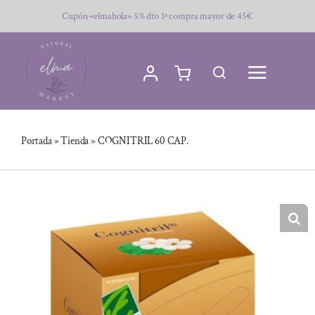
Saltar
Cupón «elmahola» 5% dto 1ª compra mayor de 45€
al
contenido
Portada
»
Tienda
»
COGNITRIL 60 CAP.