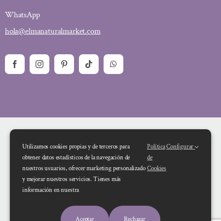
WhatsApp
hola@elmanaturalmarket.com
Utilizamos cookies propias y de terceros para
Política
Configurar
obtener datos estadísticos de la navegación de
de
nuestros usuarios, ofrecer marketing personalizado
Cookies
y mejorar nuestros servicios. Tienes más
Financiado por la Unión Europea – NextGenerationEU. Sin embargo, los
información en nuestra
puntos de vista y las opiniones expresadas son únicamente los del autor o
autores y no reflejan necesariamente los de la Unión Europea o la Comisión
Aceptar
Rechazar