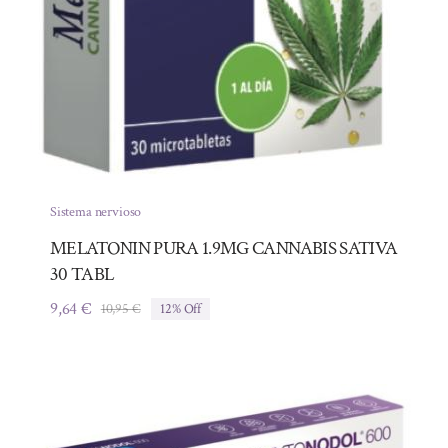
Sistema nervioso
MELATONIN PURA 1.9MG CANNABIS SATIVA
30 TABL
9,64
€
10,95
€
12% Off
El
El
precio
precio
original
actual
era:
es:
10,95 €.
9,64 €.