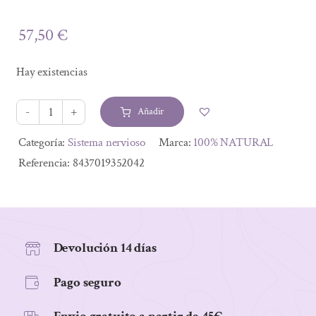
57,50
€
Hay existencias
Añadir
COGNITRIL
60
Alternative:
Categoría:
Sistema nervioso
Marca:
100% NATURAL
CAP.
Referencia:
8437019352042
cantidad
Devolución 14 días
Pago seguro